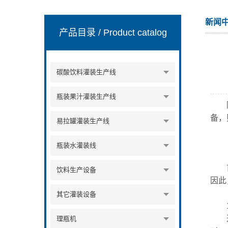
新闻
产品目录
/ Product catalog
张家港市裕丰饮料机械有限公司
碳酸饮料灌装生产线
瓶装果汁灌装生产线
随着
备，
易拉罐灌装生产线
瓶装水灌装线
首先
饮料生产设备
因此
其它灌装设备
1.
过滤
理瓶机