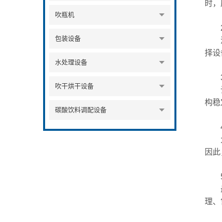
时，
吹瓶机
2.
包装设备
灌装
择设
水处理设备
3.
吹干烘干设备
设备
构稳
碳酸饮料调配设备
4.
大桶
因此
5.
最后
理、