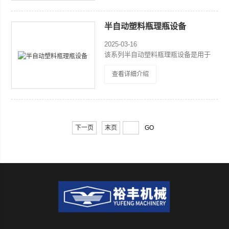
的瓶子可以直接接到冲瓶灌装机等，应
用广泛，经济实惠。
半自动塑料瓶理瓶设备
2025-03-16
该系列半自动塑料瓶理瓶设备是用于
PET矿泉水瓶，果汁瓶，碳酸饮料瓶等
查看详细介绍
塑料瓶的理瓶，采用滚轮链条式理瓶系
统，对接进瓶风送系统，理后的瓶子可
以直接接到冲瓶灌装机等，应用广泛，
经济实惠。
下一页
末页