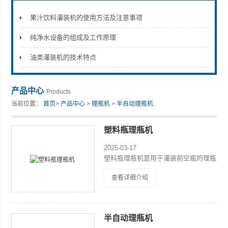
果汁饮料灌装机的使用方法及注意事项
纯净水设备的组成及工作原理
张家港市裕丰饮料机械有限公司
油类灌装机的技术特点
产品中心
Products
当前位置：
首页
>
产品中心
>
理瓶机
>
半自动理瓶机
塑料瓶理瓶机
2025-03-17
塑料瓶理瓶机是用于灌装前空瓶的理瓶
设备，提高人工上瓶的效率及稳定性。
查看详细介绍
人工插瓶，旋转式理瓶机，经过风送连
接灌装机。
半自动理瓶机