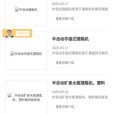
2025-03-17
半自动理瓶机是用于灌装前空瓶的理瓶
设备，提高人工上瓶的效率及稳定性。
查看详细介绍
人工插瓶，旋转式理瓶机，经过风送连
接灌装机。 设备经济实惠，性价比
高，是广大饮料等生产厂家的优先选
择。
半自动手插式理瓶机
2025-03-17
半自动手插式理瓶机用于灌装前空瓶的
理瓶设备，提高人工上瓶的效率及稳定
查看详细介绍
性。人工插瓶，旋转式理瓶机，经过风
送连接灌装机。
半自动矿泉水瓶理瓶机，塑料
瓶供瓶系统
2025-03-16
半自动矿泉水瓶理瓶机，塑料瓶供瓶系
统是用于PET矿泉水瓶，果汁瓶，碳酸
查看详细介绍
饮料瓶等塑料瓶的理瓶，采用滚轮链条
式理瓶系统，对接进瓶风送系统，理后