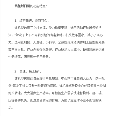
铝盖封口机
的功能特点：
1、结构先进、寿数持久：
该机型选用三立柱支撑，受力均衡安稳，选用活动连轴器传递扭
矩，*解决了上下不同轴引起的有害束缚，机头散布圆小，减小了离心
力。选用变加快、大直径、小斜率、全数控范成法偶件加工成型的外展
式空间导轨，作业外表强化处理，作业脉动大大减小，使机器高速运转
也无振荡，明显延伸使用寿数。
2、高速、精工精巧：
该机型选用两自由度行星轮规划，中心轮可独自输入动力，这一规
划*解决了封头只要一种转速的问题。该机能够改换中心轮转速独自控制
封头转速，大大进步生产功率。可根据生产需求快速替换封、旋、碾、
压等各种机头，到达适当满足的作用，克服了旋盖时不紧不到位的缺
点。