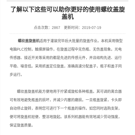
了解以下这些可以助你更好的使用螺纹盖旋
盖机
点击次数：2867 更新时间：2019-07-19
张家港市裕丰饮料机械有限公司
螺纹盖旋盖机
适用于灌装完毕后大批量的旋盖作业。本机采用微型
电脑PLC控制，触摸屏操作，在旋盖过程中无伤瓶、无伤盖现象。光电
传感器、接近开关等采用的都是先进的传感元件，并且结构先进、运行
平稳、噪音低。采用抓盖定位旋盖，准确高速分配盖子，瓶子和盖子同
步运行。
螺纹盖旋盖机能方便地用于拧紧或旋松各种瓶盖。其可调的离合器
可有效地避免瓶盖的损坏，并减少内塞的磨损。一旦瓶盖旋紧，卡头即
自动停止旋转，表明您可进行下一个瓶盖的操作。如您同时选购支架，
便可将旋盖机轻便、整洁地旋起。该系列机器能有效地减少劳动强度，
保证旋盖质量。