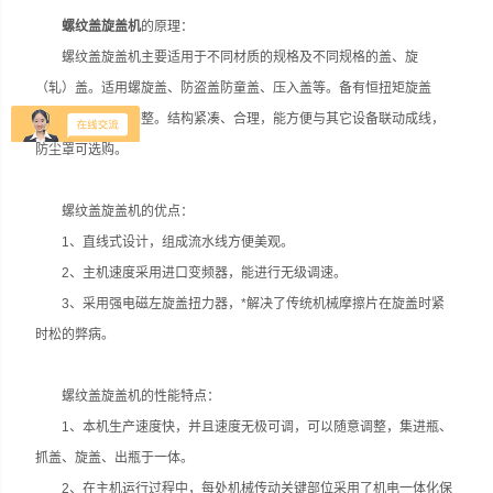
螺纹盖旋盖机
的原理：
螺纹盖旋盖机主要适用于不同材质的规格及不同规格的盖、旋
（轧）盖。适用螺旋盖、防盗盖防童盖、压入盖等。备有恒扭矩旋盖
头，压力可方便调整。结构紧凑、合理，能方便与其它设备联动成线，
防尘罩可选购。
螺纹盖旋盖机的优点：
1、直线式设计，组成流水线方便美观。
2、主机速度采用进口变频器，能进行无级调速。
3、采用强电磁左旋盖扭力器，*解决了传统机械摩擦片在旋盖时紧
时松的弊病。
螺纹盖旋盖机的性能特点：
1、本机生产速度快，并且速度无极可调，可以随意调整，集进瓶、
抓盖、旋盖、出瓶于一体。
2、在主机运行过程中，每处机械传动关键部位采用了机电一体化保