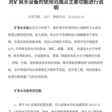
对矿泉水设备的使用范围及主要功能进行说
明
点击次数：1937 更新时间：2019-03-14
张家港市裕丰饮料机械有限公司
矿泉水设备
是在压力作用下，原料液中的溶剂和小溶质粒子从高压
侧透过膜到低压侧，此为滤液；而大分子及微粒组分被膜截流于高压
侧，在高压侧逐渐被浓缩，而后以浓缩形式排出。采用中空纤维超滤
(UF), 可用来去除水中的胶体、微粒、细菌 、病毒 、热源及大分子有机
物 , 使水得到净化，对深度降浊、澄清、除菌和有机大分子物质的分离
、 浓缩、分级、提纯等具有非常的效果。聚丙烯超滤膜因其*的结构和性
能，在环境保护和水资源再生方面异军突起，在环境工程，特别是废水
处理方面有着广泛的应用前景。
矿泉水设备使用范围：
1、用于 RO 系统的前置处理：可以把源水中的浊度降到 1NTU 以