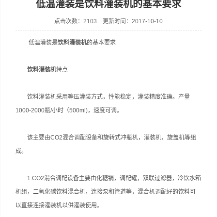
低温灌装是饮料灌装机的基本要求
点击次数：2103 更新时间：2017-10-10
低温灌装是
饮料灌装机
的基本要求
张家港市裕丰饮料机械有限公司
饮料灌装机
特点
饮料灌装机采用等压灌装方式，性能稳定，灌装精度准确。产量
1000-2000瓶/小时（500ml)，速度可调。
该主要由CO2混合调配设备和旋转式冲瓶机，灌装机，旋盖机等组
成。
1.CO2混合调配设备主要由化糖锅，调配罐，双联过滤器，冷饮水箱
机组，二氧化碳饮料混合机，连接泵和管道等，混合机调配好的饮料可
以直接连接灌装机以供灌装使用。