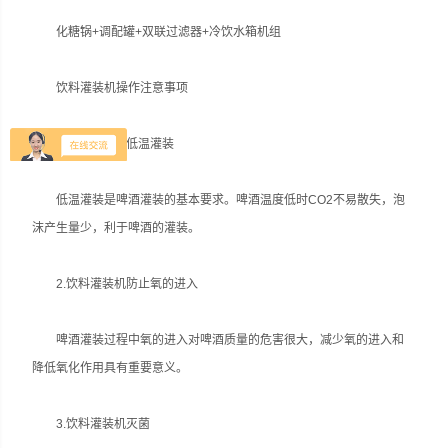
化糖锅+调配罐+双联过滤器+冷饮水箱机组
饮料灌装机操作注意事项
1.饮料灌装机低温灌装
低温灌装是啤酒灌装的基本要求。啤酒温度低时CO2不易散失，泡
沫产生量少，利于啤酒的灌装。
2.饮料灌装机防止氧的进入
啤酒灌装过程中氧的进入对啤酒质量的危害很大，减少氧的进入和
降低氧化作用具有重要意义。
3.饮料灌装机灭菌