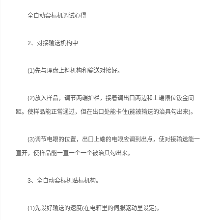
全自动套标机调试心得
2、对接输送机构中
(1)先与理盘上料机构和输送对接好。
(2)放入样品，调节两端护栏，接着调出口两边和上端限位钣金间
距。使样品能正常通过，但在出口处能卡住(能被输送的治具勾出来)。
(3)调节电眼的位置，出口上端的电眼应调到出点，使对接输送能一
直开，使样品能一直一个一个被治具勾出来。
3、全自动套标机贴标机构。
(1)先设好输送的速度(在电箱里的伺服驱动里设定)。