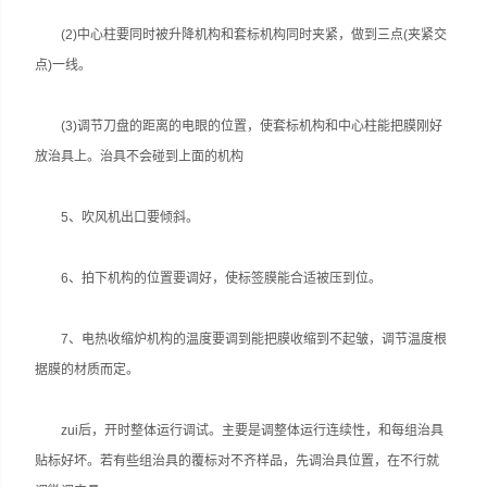
(2)中心柱要同时被升降机构和套标机构同时夹紧，做到三点(夹紧交
点)一线。
(3)调节刀盘的距离的电眼的位置，使套标机构和中心柱能把膜刚好
放治具上。治具不会碰到上面的机构
5、吹风机出口要倾斜。
6、拍下机构的位置要调好，使标签膜能合适被压到位。
7、电热收缩炉机构的温度要调到能把膜收缩到不起皱，调节温度根
据膜的材质而定。
zui后，开时整体运行调试。主要是调整体运行连续性，和每组治具
贴标好坏。若有些组治具的覆标对不齐样品，先调治具位置，在不行就