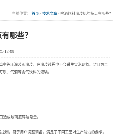
当前位置：
首页
>
技术文章
> 啤酒饮料灌装机的特点有哪些？
点有哪些？
-12-09
室等压灌装阀灌装，在灌装过程中不会采生冒泡现象。封口为二
可乐、气酒等含气饮料的灌装。
口造成玻璃瓶碎渣隐患。
速控制，易于用户调整调备，满足了不同工艺对生产能力的要求。