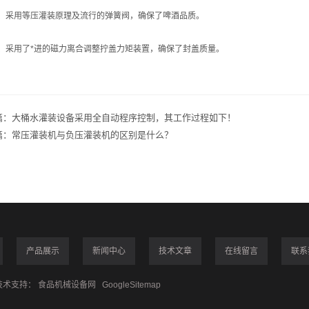
采用等压灌装原理及流行的弹簧阀，确保了啤酒品质。
采用了*进的磁力离合调整拧盖力矩装置，确保了封盖质量。
篇：
大桶水灌装设备采用全自动程序控制，其工作过程如下！
篇：
常压灌装机与负压灌装机的区别是什么？
产品展示
新闻中心
技术文章
在线留言
联系
术支持：
食品机械设备网
GoogleSitemap