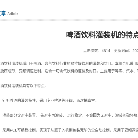
文章
Article
啤酒饮料灌装机的特
点击次数：4814 更新时间：2021
饮料灌装机适用于啤酒、含气饮料行业的易拉罐饮料的灌装和封口。本组合机采用单
边旋压成形，变频调速控制，适合一切含气饮料的灌装及封口。主要用于啤酒、汽水、
饮料灌装机具有以下特点：
针对啤酒的灌装特性，采用专业啤酒等压阀，两次抽真空。
灌装部分含对中装置， 先对中再灌装， 运行稳定，不会因为无对中，灌装阀破坏瓶
采用PCL可编程控制，实现了从瓶子入机到包装完毕的全自动控制，采用了变频调