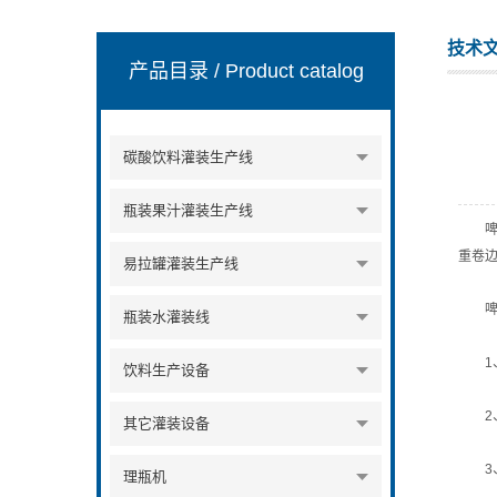
技术
产品目录
/ Product catalog
张家港市裕丰饮料机械有限公司
碳酸饮料灌装生产线
瓶装果汁灌装生产线
啤酒
重卷
易拉罐灌装生产线
啤酒
瓶装水灌装线
1、
饮料生产设备
2、
其它灌装设备
3、
理瓶机