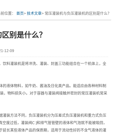
当前位置：
首页
>
技术文章
> 常压灌装机与负压灌装机的区别是什么？
的区别是什么？
-12-09
饮料灌装机是将冲洗、灌装、封盖三功能组合在一个机体上，全
的液体物料，如牛奶、酱油及日化类产品。能适应由各种材料制
灌装，物料损失小。对于容器与灌装阀接触并密封的常压灌装机常采
灌装方法不同，负压灌装机分为压差式负压灌装机和重力式负压
真空度过低，灌装阀C ]和排气管管壁的液体和气泡就不能被吸回，
于延长某些液体产品的保质期，适用于流动性好的不含气液体的灌