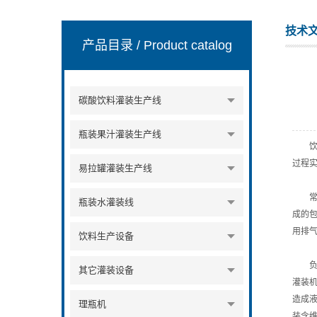
技术
产品目录
/ Product catalog
张家港市裕丰饮料机械有限公司
碳酸饮料灌装生产线
瓶装果汁灌装生产线
饮料
过程
易拉罐灌装生产线
常压
瓶装水灌装线
成的
用排
饮料生产设备
负压
其它灌装设备
灌装机
造成
理瓶机
装含