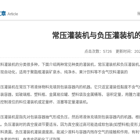
文章
Article
常压灌装机与负压灌装机
点击次数：5726 更新时间：2021
灌装机的分类很多种，下面介绍两种常见种类的灌装机，常压灌装机和负压灌装机。
实现自动化，适用于聚脂瓶灌装矿泉水、纯净水、果汁饮料等不含气饮料灌装的
灌装机在常压下将液体物料充填到包装容器内的机器。它只适宜灌装低黏度不含气体
包装容器，如玻璃瓶、塑料瓶、金属易拉罐、塑料袋及金属桶等。 容积定量，用腫力
气控制液位的料位灌装机或定量杯、活塞等定量灌装机。
灌装机是指先对包装容器抽气形成负压，然后将液体充填到包装容器内的机器。根据
。负压灌装时的真空度调节要适当，因为真空度过高可能造成软包装(如塑料瓶)变形;
液料滴漏。负压灌装机灌装速度高，能减少液料与容器内残存空气的接触和作用，有利
维生素的饮料、有毒农药和化工试剂等。