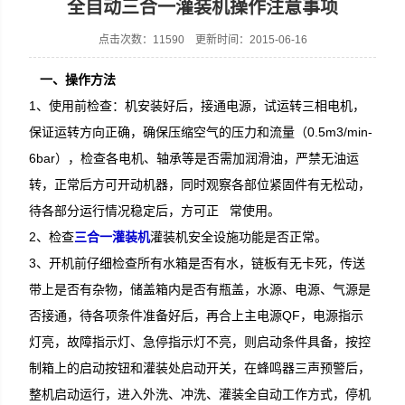
全自动三合一灌装机操作注意事项
点击次数：11590 更新时间：2015-06-16
一、操作方法
张家港市裕丰饮料机械有限公司
1、使用前检查：机安装好后，接通电源，试运转三相电机，
保证运转方向正确，确保压缩空气的压力和流量（0.5m3/min-
6bar），检查各电机、轴承等是否需加润滑油，严禁无油运
转，正常后方可开动机器，同时观察各部位紧固件有无松动，
待各部分运行情况稳定后，方可正 常使用。
2、检查
三合一灌装机
灌装机安全设施功能是否正常。
3、开机前仔细检查所有水箱是否有水，链板有无卡死，传送
带上是否有杂物，储盖箱内是否有瓶盖，水源、电源、气源是
否接通，待各项条件准备好后，再合上主电源QF，电源指示
灯亮，故障指示灯、急停指示灯不亮，则启动条件具备，按控
制箱上的启动按钮和灌装处启动开关，在蜂鸣器三声预警后，
整机启动运行，进入外洗、冲洗、灌装全自动工作方式，停机