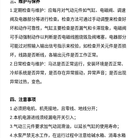
三、维护与保养
1.定期检查与维护：应每月对气动元件如气缸、电磁阀、调速
阀及电器部分等进行检查。检查方法可通过手动调整来检查好
坏和动作可靠性，气缸主要检查是否漏气和卡滞现象，电磁阀
可手动强制动作以判断是否电磁线圈烧毁及阀堵塞，电器部分
可能过对照输入输出信号指示来校验，如检查开关元件是否损
坏，线路是否断线，各输出元件是否工作正常。
2.日常检查与维护：马达是否正常运行，安装环境是否正常、
冷却系统是否异常，是否存在异常振动，异常声音；是否出现
异常过热，变色。
四、注意事项
1.必须把电机、机壳接地，且零线、地线分开；
2.本机电源进线须经漏电开关引入；
3.气动三元件要求加气动润滑油，以延长气缸的使用寿命；
4.水泵严禁无水工作，在运行过程中注意给碱水箱、消毒水箱