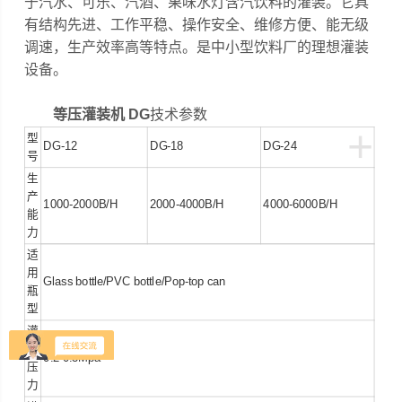
于汽水、可乐、汽酒、果味水灯含汽饮料的灌装。它具
有结构先进、工作平稳、操作安全、维修方便、能无级
调速，生产效率高等特点。是中小型饮料厂的理想灌装
设备。
等压灌装机 DG
技术参数
+
型
DG-12
DG-18
DG-24
号
生
产
1000-2000B/H
2000-4000B/H
4000-6000B/H
能
力
适
用
Glass bottle/PVC bottle/Pop-top can
瓶
型
灌
装
0.2-0.3Mpa
压
力