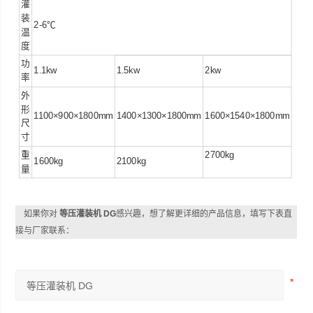
灌
装
2-6℃
温
度
功
1.1kw
1.5kw
2kw
率
外
形
1100×900×1800mm
1400×1300×1800mm
1600×1540×1800mm
尺
寸
重
2700kg
1600kg
2100kg
量
如果你对
等压灌装机 DG
感兴趣，想了解更详细的产品信息，填写下表直
接与厂家联系：