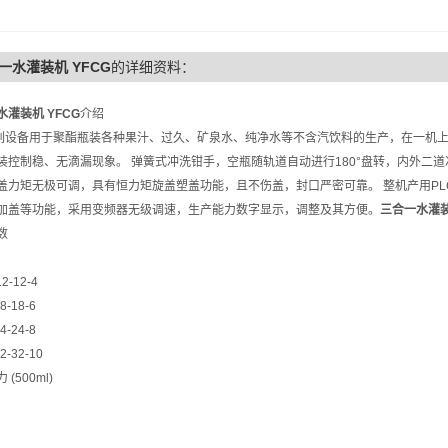
一水灌装机 YFCG
的详细资料：
灌装机 YFCG
介绍
设备用于聚酯瓶装各种果汁、过久、矿泉水、纯净水等不含汽饮料的生产，在一机上
装控制稳、无滴漏现象。 弹簧式冲洗钳手，空瓶随轨道自动进行180°盘转，内外二
盖力矩无极可调，具有恒力矩旋盖塑盖功能，且不伤盖，封口严密可靠。 整机产用P
加盖等功能，采用变频器无级调速，生产能力数字显示，调整及其方便。
三合一水灌装
数
2-12-4
8-18-6
4-24-8
2-32-10
(500ml)