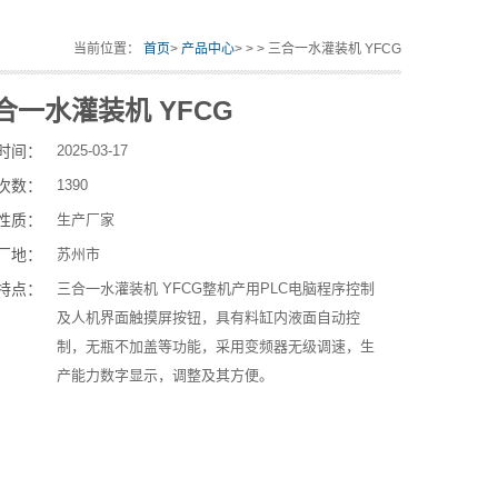
当前位置：
首页
>
产品中心
> > > 三合一水灌装机 YFCG
合一水灌装机 YFCG
时间：
2025-03-17
次数：
1390
性质：
生产厂家
厂地：
苏州市
特点：
三合一水灌装机 YFCG整机产用PLC电脑程序控制
及人机界面触摸屏按钮，具有料缸内液面自动控
制，无瓶不加盖等功能，采用变频器无级调速，生
产能力数字显示，调整及其方便。