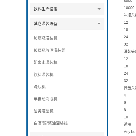
8000
10000
饮料生产设备
冲瓶头
12
其它灌装设备
18
24
玻璃瓶灌装机
32
玻璃瓶啤酒灌装线
灌装头
12
矿泉水灌装机
18
24
饮料灌装机
32
洗瓶机
拧盖头
4
半自动刷瓶机
6
8
油类灌装机
10
白酒/醋/酱油灌装线
适用
Any bot