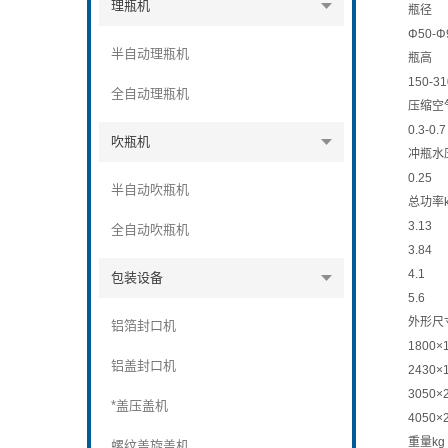
理瓶机
瓶径
Φ50-Φ
半自动理瓶机
瓶高
150-31
全自动理瓶机
压缩空
0.3-0.7
吹瓶机
冲瓶水压
0.25
半自动吹瓶机
总功率
3.13
全自动吹瓶机
3.84
4.1
包装设备
5.6
外形尺
铝箔封口机
1800×
铝盖封口机
2430×
3050×
*盖压盖机
4050×
重量kg
螺纹盖旋盖机