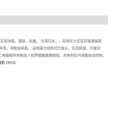
实现冲瓶、灌装、封盖。 引进日本、，采用压力式定页面灌装原
道冲洗，冲瓶效率高。 采用磁力扭矩式拧盖头，实现抓盖、拧盖功
LC电脑程序控制及人机界面触摸屏按钮，具有料缸内液面自动控制，
机 YFCG