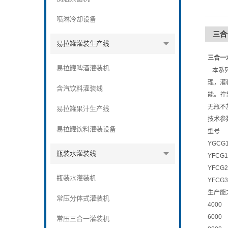
喷淋冷却设备
三合
易拉罐灌装生产线
三合一水
易拉罐啤酒灌装机
本系列
理，灌
含汽饮料灌装线
能。拧
无瓶不
易拉罐果汁生产线
技术参
易拉罐饮料灌装设备
型号
YGCG1
瓶装水灌装线
YFCG1
YFCG2
瓶装水灌装机
YFCG3
生产能力 
常压分体式灌装机
4000
6000
常压三合一灌装机