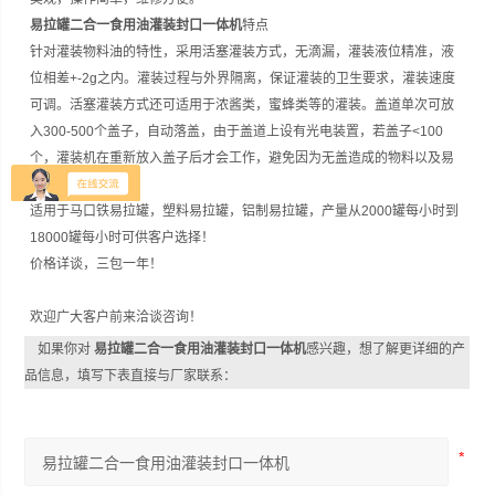
易拉罐二合一食用油灌装封口一体机
特点
针对灌装物料油的特性，采用活塞灌装方式，无滴漏，灌装液位精准，液
位相差+-2g之内。灌装过程与外界隔离，保证灌装的卫生要求，灌装速度
可调。活塞灌装方式还可适用于浓酱类，蜜蜂类等的灌装。盖道单次可放
入300-500个盖子，自动落盖，由于盖道上设有光电装置，若盖子<100
个，灌装机在重新放入盖子后才会工作，避免因为无盖造成的物料以及易
拉罐的浪费。
适用于马口铁易拉罐，塑料易拉罐，铝制易拉罐，产量从2000罐每小时到
18000罐每小时可供客户选择！
价格详谈，三包一年！
欢迎广大客户前来洽谈咨询！
如果你对
易拉罐二合一食用油灌装封口一体机
感兴趣，想了解更详细的产
品信息，填写下表直接与厂家联系：