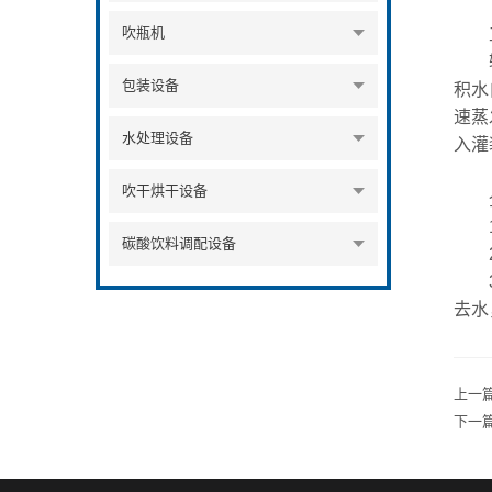
吹瓶机
工
输送
包装设备
积水
速蒸
水处理设备
入灌
吹干烘干设备
全自
1、
碳酸饮料调配设备
2、
3、
去水
上一
下一