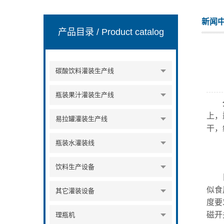
新闻
产品目录
/ Product catalog
张家港市裕丰饮料机械有限公司
碳酸饮料灌装生产线
瓶装果汁灌装生产线
上，
易拉罐灌装生产线
干，
瓶装水灌装线
饮料生产设备
目前
似食
其它灌装设备
度要
磁开
理瓶机