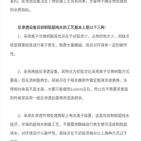
害的。反渗透设备决定了预处理工艺及其效果，主要用于确定预处理后
的水质指标。
反渗透设备目前制取超纯水的工艺基本上是以下三种：
1、采用离子交换树脂其优点在于初投资少，占用的地方少，但缺点
就是需要经常进行离子再生，耗费大量酸碱，而且对环境有一定的破坏
性。
2、采用两级反渗透设备，其特点为初投次比采用离子交换树脂方式
要高，但无须树脂再生。其缺点在于相关膜原件需定期清洗或更换，水
质相对来说不是太高，大都只能做到1us/cm左右，所以在不质要求更高
的时候常采用一级反渗透后面再用混床把关。
3、采用反渗透作预处理再配上电去离子装置，这是目前制取超纯水
经济，环保的超纯水制备工艺，不需要用酸碱进行再生便可连续制取超
纯水，对环境没什么破坏性。其缺点在于初投资相对以上两种方式过于