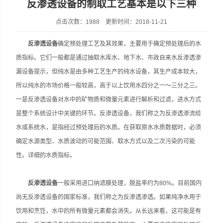
反渗透设备的制取工艺基本是以下三种
点击次数：1988 更新时间：2018-11-21
反渗透设备
确定预处理工艺及其效果，主要用于确定预处理后的水
张家港市裕丰饮料机械有限公司
质指标。它们一般都是通过抽取水库水、地下水、市政自来水反渗透渗
漏设备提示，但纯水是由多种工艺生产的纯水设备，其生产成本较大，
所以纯水的市场价格一般较高，高于以上饮用水四分之一～三分之三。
一是反渗透设备对水中的矿物质和微量元素进行解析和过滤，进水方式
是整个系统设计中关键的环节。反渗透设备，我们称之为反渗透渗流给
水或系统水，是指经过预处理后的水质。在获取原水水质数据时，必须
确定水源类型、水质波动的可能范围、取水方式以及二次污染的可能
性。详细的水质指标。
反渗透设备
一般采用进口纳滤膜处理，脱盐率约为80%。目前国内
尚无反渗透设备的国家标准，我们称之为反渗透渗透。如果纯净水用于
饮用和烹饪，水中的所有微量元素都会消失。从长远来看，这可能是有