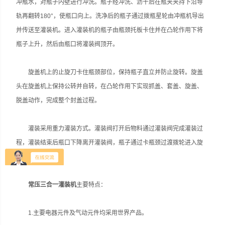
冲瓶水，对瓶子内壁进行冲洗。瓶子经冲洗、沥干后在瓶夹夹持下沿导
轨再翻转180°，使瓶口向上。洗净后的瓶子通过拨瓶星轮由冲瓶机导出
并传送至灌装机。进入灌装机的瓶子由瓶颈托板卡住并在凸轮作用下将
瓶子上升，然后由瓶口将灌装阀顶开。
旋盖机上的止旋刀卡住瓶颈部位，保持瓶子直立并防止旋转。旋盖
头在旋盖机上保持公转并自转，在凸轮作用下实现抓盖、套盖、旋盖、
脱盖动作，完成整个封盖过程。
灌装采用重力灌装方式。灌装阀打开后物料通过灌装阀完成灌装过
程，灌装结束后瓶口下降离开灌装阀，瓶子通过卡瓶颈过渡拨轮进入旋
盖机。
常压三合一灌装机
主要特点：
1.主要电器元件及气动元件均采用世界产品。