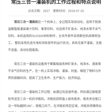
常压三合一灌装机的工作过程和特点说明
点击次数：2627 更新时间：2018-07-20
常压三合一灌装机
在一个机体上，全过程实现自动化，适用于耐高
张家港市裕丰饮料机械有限公司
温聚脂瓶灌装果汁饮料、果茶饮料，也适用于矿泉水、纯净水等不含气
饮料，本机选用的SUS304材料制作，主关件部件采用数控机床精密加
工， 整机采用先进光电检测各部件的运行状况，具有无瓶不灌装，无瓶
不送盖，自动化程度高。
常压三合一灌装机设备用于聚酯瓶装各种矿泉水、纯净水、酒类等
不含气饮料的生产，在一机上实现冲瓶、灌装、封盖，缩短了物料与外
界的接触时间，提高了卫生条件、生产能力、经济效益。
常压三合一灌装机工作过程：由通过风送道传递，然后通过拨瓶星
轮传送至三合一机的冲瓶机。冲瓶机回转盘上装有瓶夹，瓶夹夹住瓶口
沿一导轨翻转180°，使瓶口向下。在冲瓶机特定区域，冲瓶夹喷嘴喷出