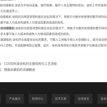
半自动理瓶机:该机为半自动设备，操作简便，操作人员无需特别培训，该机工作时是
站立在输送带上。
自动理瓶机:该机的功用是将塑料瓶在杂乱的情况下，将瓶子分散并有规律的整齐排列站
大量节省人力成本和避免人为错误因素而造成的损失。
全自动理瓶机
:该机的功用是将塑料瓶在杂乱的情况下，将瓶子分散并有规律的整齐排
并且大量节省人力成本和避免人为错误因素而造成的损失。
高速理瓶机:该机符合高度自动化的要求，只需人工将瓶子倒入大型储料斗，就可自动
及PLC控制。可选配静电除尘装置。此外，本机采用双轮分瓶技术使瓶子在输送过程
篇：
CO2饮料混合机的主要结构与工艺流程
篇：
倒瓶杀菌机的详细概述
产品展示
新闻中心
技术文章
在线留言
联系