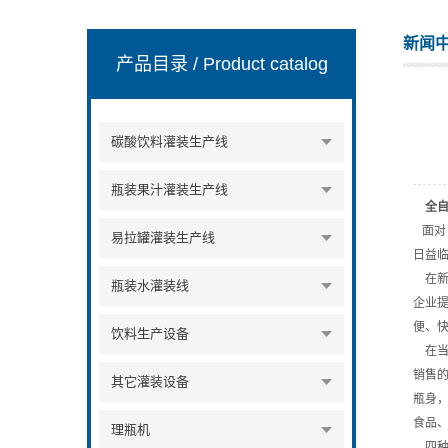
新闻
产品目录
/ Product catalog
张家港市裕丰饮料机械有限公司
碳酸饮料灌装生产线
瓶装果汁灌装生产线
全
面对
易拉罐灌装生产线
日益
在新
瓶装水灌装线
企业
便、
饮料生产设备
在当
销售
其它灌装设备
瓶身
食品
理瓶机
四种