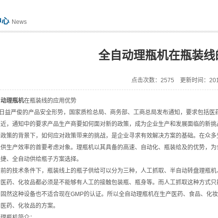
中心
News
全自动理瓶机在瓶装线
点击次数：2575 更新时间：2015
自动理瓶机
在瓶装线的应用优势
日益严俊的产品安全形势，国家质检总局、商务部、工商总局发布通知，要求包括医药
临近，通知中的要求产品生产商要如何面对新的政策，成为企业生产和发展面临的新
政策的背景下，如何应对政策带来的挑战，是企业寻求有效解决方案的基础。在众多
提供生产效率的首要考虑对象。理瓶机以其具备的高速、自动化、瓶装给及的优势，为
快捷、全自动供给瓶子方案选择。
前的技术条件下，瓶装线上的瓶子供给可以分为三种，人工抓取、半自动转盘理瓶机
的医药、化妆品都必须是不能够有人工的接触包装瓶、瓶身等。而人工抓取这种方式只
，固然这种设备也不适合现在GMP的认证。所以全自动理瓶机在生产医药、食品、化
、医药、化妆品的方案。
理瓶机简介：