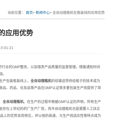
当前位置：
首页
>
新闻中心
> 全自动理瓶机在瓶装线的应用优势
的应用优势
-01-21
行业的GMP整改，以加强贵产品质量的监督管理。随着通知时间
挑战。
生产包装瓶装线上，
全自动理瓶机
的给输送带供给瓶子的技术成为
食品、药品、化妆品等产品在GMP认证等多重包装生产线提供了简
、
全自动理瓶机
。在生产的过程中根据GMP认证的声明，所有生产
能存在上世纪的药厂生产厂房。而半自动理瓶机也是需要人工扶正
妆品上的优势显而预见，并以他的高速、与生产线适应性等特点成为