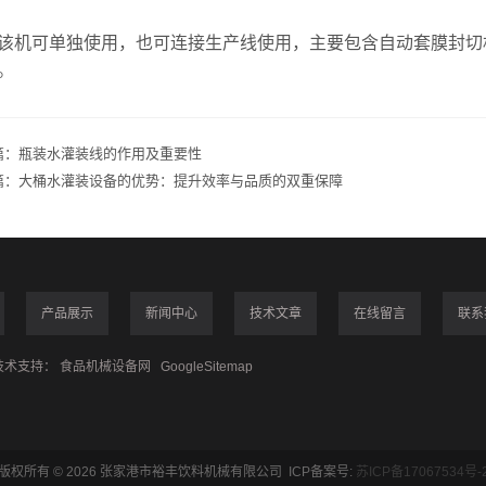
可单独使用，也可连接生产线使用，主要包含自动套膜封切机
。
篇：
瓶装水灌装线的作用及重要性
篇：
大桶水灌装设备的优势：提升效率与品质的双重保障
产品展示
新闻中心
技术文章
在线留言
联系
术支持：
食品机械设备网
GoogleSitemap
版权所有 © 2026 张家港市裕丰饮料机械有限公司 ICP备案号:
苏ICP备17067534号-