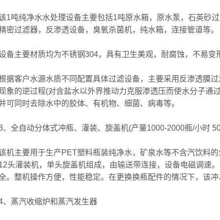
吨纯净水水处理设备主要包括1吨原水箱，原水泵，石英砂过
精密过滤器，反渗透设备，臭氧杀菌机，纯水箱，连接管道等。
主要材质均为不锈钢304，具有卫生美观，耐腐蚀，不易变
客户水源水质不同配置具体过滤设备，主要采用反渗透膜过滤
现象的逆过程(对含盐水以外界推动力克服渗透压而使水分子通过
并可同时去除水中的胶体、有机物、细菌、病毒等。
全自动分体式冲瓶、灌装、旋盖机(产量1000-2000瓶/小时 500
主要用于生产PET塑料瓶装纯净水，矿泉水等不含汽饮料的生
12头灌装机，单头旋盖机组成，由输送带连接，设备电磁调速。
全。整机操作方便，性能稳定。在更换换瓶配件的情况下，该冲
、蒸汽收缩炉和蒸汽发生器