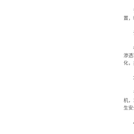
该1
置，
设备
根据
渗透
化，
3、
该机
机，
生安
4