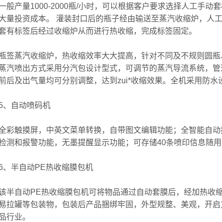
产量1000-2000瓶/小时，可以根据客户要求选择人工手
大量投资成本。 灌装封口后的瓶子经由输送至蒸汽收缩炉，人
套有标签后经过收缩炉从而进行热收缩，完成标签固定。
蒸汽收缩炉，热收缩效率大大提高，针对不同及不规则圆瓶、
蒸汽喷出方式采用分汽包设计型式，可调节的蒸汽导流系统，管
前后及出气量均可分别调整，达到zui*收缩效果。全机采用防
、自动喷码机
触摸屏，中英文菜单转换，自带图文编辑功能；全智能自动控
检测和报警功能，无墨提醒显示功能；可存储40条喷印信息随
半自动PE热收缩膜包机
自动PE热收缩膜包机可将物品通过自动套膜后，经加热收缩
易拉罐等包装物，包装后产品捆绑牢固，外型规整、美观，开启
品行业。