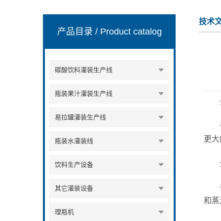
技术
产品目录
/ Product catalog
张家港市裕丰饮料机械有限公司
碳酸饮料灌装生产线
瓶装果汁灌装生产线
全
易拉罐灌装生产线
该生
更大
瓶装水灌装线
全
饮料生产设备
该生
其它灌装设备
和蒸
理瓶机