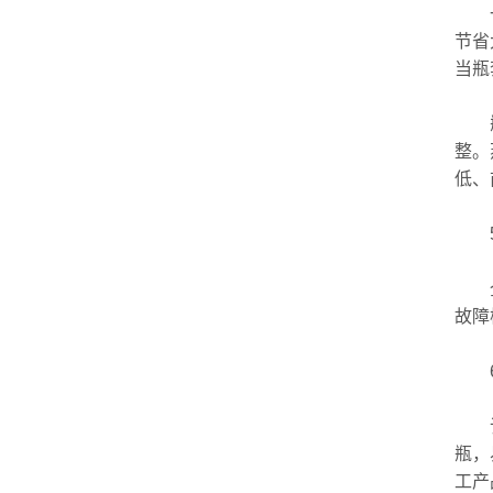
一般
节省
当瓶
瓶签
整。
低、
5
全彩
故障
6、
该半
瓶，
工产