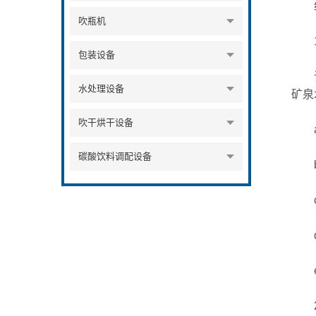
细
吹瓶机
1、
包装设备
该半
水处理设备
矿泉
吹干烘干设备
a、
碳酸饮料调配设备
b、
c、
d、
e、
2、