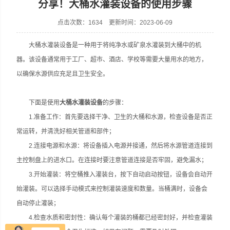
分享！大桶水灌装设备的使用步骤
点击次数：1634 更新时间：2023-06-09
大桶水灌装设备是一种用于将纯净水或矿泉水灌装到大桶中的机
张家港市裕丰饮料机械有限公司
器。该设备通常用于工厂、超市、酒店、学校等需要大量用水的地方，
以确保水源供应充足且卫生安全。
下面是使用
大桶水灌装设备
的步骤：
1.准备工作：首先要选择干净、卫生的大桶和水源，检查设备是否正
常运转，并清洗好相关管道和部件；
2.连接电源和水源：将设备插入电源并接通，然后将水源管道连接到
主控制盘上的进水口。在连接时要注意管道连接是否牢固，避免漏水；
3.开始灌装：将空桶推入灌装台，按下自动启动按钮，设备会自动开
始灌装。可以选择手动模式来控制灌装速度和数量。当桶满时，设备会
自动停止灌装；
4.检查水质和密封性：确认每个灌装的桶都已经密封好，并检查灌装