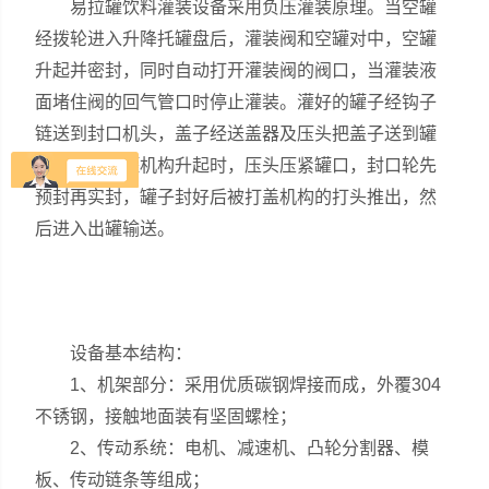
易拉罐饮料灌装设备采用负压灌装原理。当空罐
经拨轮进入升降托罐盘后，灌装阀和空罐对中，空罐
升起并密封，同时自动打开灌装阀的阀口，当灌装液
面堵住阀的回气管口时停止灌装。灌好的罐子经钩子
链送到封口机头，盖子经送盖器及压头把盖子送到罐
口上，当托罐机构升起时，压头压紧罐口，封口轮先
预封再实封，罐子封好后被打盖机构的打头推出，然
后进入出罐输送。
设备基本结构：
1、机架部分：采用优质碳钢焊接而成，外覆304
不锈钢，接触地面装有坚固螺栓；
2、传动系统：电机、减速机、凸轮分割器、模
板、传动链条等组成；