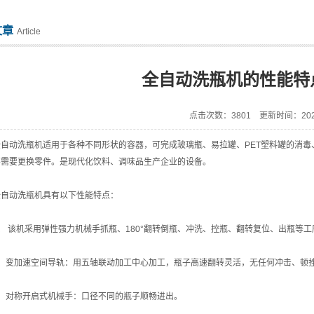
文章
Article
全自动洗瓶机的性能特
点击次数：3801 更新时间：2022
动洗瓶机适用于各种不同形状的容器，可完成玻璃瓶、易拉罐、PET塑料罐的消毒
不需要更换零件。是现代化饮料、调味品生产企业的设备。
动洗瓶机具有以下性能特点：
 该机采用弹性强力机械手抓瓶、180°翻转倒瓶、冲洗、控瓶、翻转复位、出瓶等工
变加速空间导轨：用五轴联动加工中心加工，瓶子高速翻转灵活，无任何冲击、顿挫
对称开启式机械手：口径不同的瓶子顺畅进出。