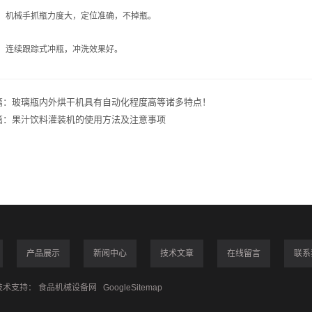
机械手抓瓶力度大，定位准确，不掉瓶。
连续跟踪式冲瓶，冲洗效果好。
篇：
玻璃瓶内外烘干机具有自动化程度高等诸多特点！
篇：
果汁饮料灌装机的使用方法及注意事项
产品展示
新闻中心
技术文章
在线留言
联系
术支持：
食品机械设备网
GoogleSitemap