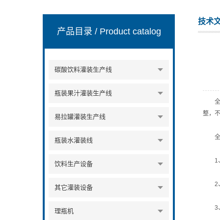
技术
产品目录
/ Product catalog
张家港市裕丰饮料机械有限公司
碳酸饮料灌装生产线
瓶装果汁灌装生产线
全自
整，
易拉罐灌装生产线
全自
瓶装水灌装线
1、
饮料生产设备
2、
其它灌装设备
3、
理瓶机