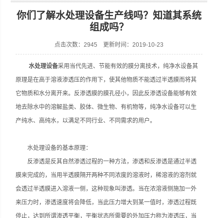
你们了解水处理设备生产线吗？知道其系统
组成吗？
点击次数：2945 更新时间：2019-10-23
张家港市裕丰饮料机械有限公司
水处理设备
采用当代先进、节能有效的膜分离技术，纯净水设备其
原理是在高于溶液渗透压的作用下，使其他物质不能透过半透膜而将其
它物质和水分离开来。反渗透膜的膜孔径小，因此反渗透设备能够有效
地去除水中的溶解盐类、胶体、微生物、有机物等，纯净水设备可以生
产纯水、高纯水，以满足不同行业、不同需求的用户。
水处理设备的基本原理：
反渗透是反其自然渗透过程的一种方法，渗透和反渗透是通过半透
膜来完成的，当用半透膜隔开两种不同浓度的溶液时，稀溶液的溶剂就
会透过半透膜进入溶液一侧，这种现象叫渗透。当在浓溶液侧施加一外
来压力时，渗透速度将会降低，当此压力增大到某一值时，渗透过程既
停止，达到所谓渗透平衡，平衡状态所需要的外加压力称为渗透压，当