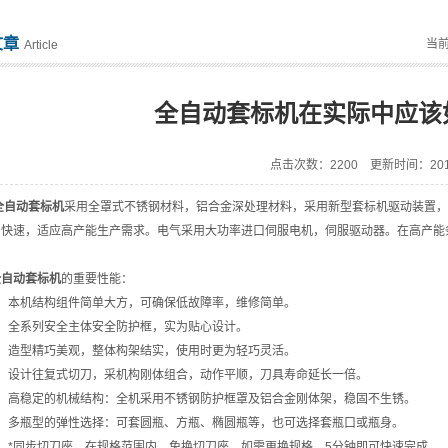
文章
当
Article
全自动套标机在实际中应该
点击次数：2200 更新时间：2019
全自动套标机
采用全罩式不锈钢材料，铝合金深处理材料，采用新型套标机驱动装置，
、快速，适应高产能生产需求。电气采用大功率进口伺服电机，伺服驱动器。在高产能
全自动套标机
的重要性能：
本机结构组件简单大方，可确保低故障率，维修简单。
全系列安全主体安全防护框，实为贴心设计。
造型精巧美观，整体构架结实，使用时更为轻巧灵活。
设计往复式切刀，采机构刚体组合，动作平顺，刀具寿命延长一倍。
高稳定的机械结构：全机采用不锈钢防护框罩及铝合金刚体架，稳固不生锈。
多瓶型的弹性选择：可套圆瓶、方瓶、椭圆瓶等，也可选择套瓶口或瓶身。
*同步切刀座，在规格范围内，免换切刀座。如需更换规格，5分钟即可快速完成。