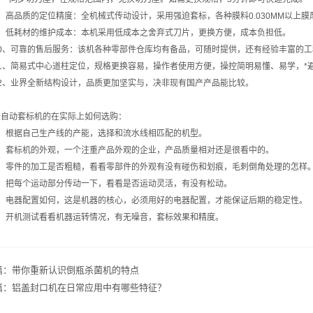
品质的定位精度：全机械式传动设计，采用强迫套标，各种膜料0.030MM以上膜厚
低耗材的维护成本：本机采用低成本之舍弃式刀片，更换方便，成本负担低。
、可靠的售后服务：该机各种零部件仓库均有备品，可随时提供，还有经验丰富的工
、简易式中心道柱定位，规格更换容易，操作者使用方便，操控简明易懂、易学，*
、业界全新结构设计，品质更加坚实与，决非现有国产产品能比较。
动套标机的在实际上如何选购：
根据自己生产线的产能，选择和流水线相匹配的机型。
套标机的外观，一个注重产品外观的企业，产品质量相对还是很看中的。
零件的加工是否粗糙，看看零部件的外观有没有碰伤和划痕，毛刺倒角处理的怎样
把每个运动部分传动一下，看看是否运动灵活，有没有松动。
电器配置如何，这是机器的核心，必须用好的电器配置，才能保证后期的稳定性。
开机测试看看机器运转情况，有无噪音，套标效果和精度。
篇：
带你重新认识倒瓶杀菌机的特点
篇：
铝盖封口机在日常应用中有哪些特征？