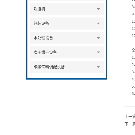
8、高
吹瓶机
9、
10
包装设备
11
12
水处理设备
全自
吹干烘干设备
1、
2、
碳酸饮料调配设备
3、
4、
5、
6、
上一
下一