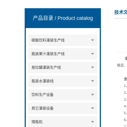
技术
产品目录
/ Product catalog
张家港市裕丰饮料机械有限公司
碳酸饮料灌装生产线
瓶装果汁灌装生产线
稳定
易拉罐灌装生产线
瓶装水灌装线
1、
2、
饮料生产设备
3、
4、
其它灌装设备
5、
6、
理瓶机
7、