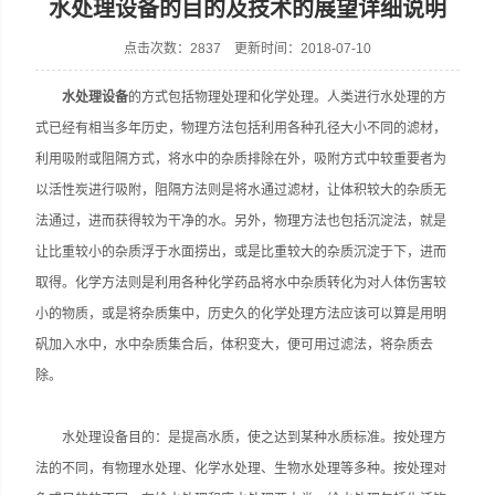
水处理设备的目的及技术的展望详细说明
点击次数：2837 更新时间：2018-07-10
水处理设备
的方式包括物理处理和化学处理。人类进行水处理的方
张家港市裕丰饮料机械有限公司
式已经有相当多年历史，物理方法包括利用各种孔径大小不同的滤材，
利用吸附或阻隔方式，将水中的杂质排除在外，吸附方式中较重要者为
以活性炭进行吸附，阻隔方法则是将水通过滤材，让体积较大的杂质无
法通过，进而获得较为干净的水。另外，物理方法也包括沉淀法，就是
让比重较小的杂质浮于水面捞出，或是比重较大的杂质沉淀于下，进而
取得。化学方法则是利用各种化学药品将水中杂质转化为对人体伤害较
小的物质，或是将杂质集中，历史久的化学处理方法应该可以算是用明
矾加入水中，水中杂质集合后，体积变大，便可用过滤法，将杂质去
除。
水处理设备目的：是提高水质，使之达到某种水质标准。按处理方
法的不同，有物理水处理、化学水处理、生物水处理等多种。按处理对