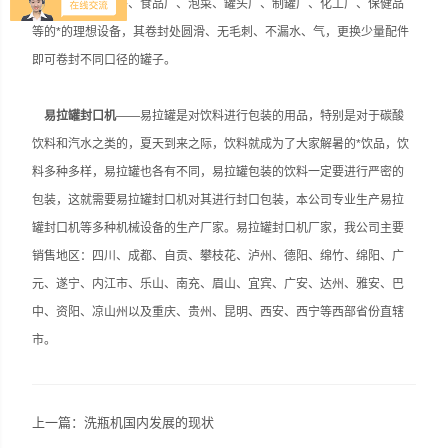
乐、王老吉、凉茶、食品厂、泡菜、罐头厂、制罐厂、化工厂、保健品
等的*的理想设备，其卷封处圆滑、无毛刺、不漏水、气，更换少量配件
即可卷封不同口径的罐子。
易拉罐封口机
——易拉罐是对饮料进行包装的用品，特别是对于碳酸
饮料和汽水之类的，夏天到来之际，饮料就成为了大家解暑的*饮品，饮
料多种多样，易拉罐也各有不同，易拉罐包装的饮料一定要进行严密的
包装，这就需要易拉罐封口机对其进行封口包装，本公司专业生产易拉
罐封口机等多种机械设备的生产厂家。易拉罐封口机厂家，我公司主要
销售地区：四川、成都、自贡、攀枝花、泸州、德阳、绵竹、绵阳、广
元、遂宁、内江市、乐山、南充、眉山、宜宾、广安、达州、雅安、巴
中、资阳、凉山州以及重庆、贵州、昆明、西安、西宁等西部省份直辖
市。
上一篇：
洗瓶机国内发展的现状