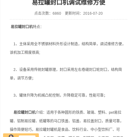
易拉罐封口机调试维修方便
点击次数：6860 更新时间：2016-07-20
易拉罐封口机
特点：
张家港市裕丰饮料机械有限公司
1、主体采用全不锈钢材料外形设计制造，结构简单，调试维修方便，
该机加工精度很高;
2、设备采用传统封罐原理，封口采用左右卷缝封口轮封口，结构简
单，调节方便；
3、罐体升降为机械凸轮控制，升降稳定可靠，性能可靠；
易拉罐封口机
介绍：适用于各种圆形的铁质、玻璃、塑料、pet易拉
罐、铝制易拉罐、纸罐等的马口铁盖、铝盖、易拉盖封口，质量可靠，
操作简便轻巧，易拉罐封罐机是食品、饮料行业、中小型饮料厂、可