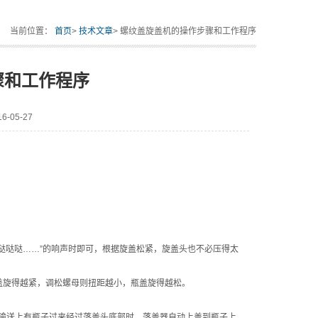
当前位置：
首页
>
技术文章
> 螺纹盖旋盖机的操作步骤和工作程序
骤和工作程序
-05-27
哒哒哒……”的响声时即可，根据旋盖松紧，旋盖头也不必压得太
盖旋得越紧，调松螺母则扭距越小，瓶盖旋得越松。
输送上有瓶子过来经过落盖头底部时，落盖器自动上盖到瓶子上，