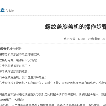
文章
Article
螺纹盖旋盖机的操作步
点击次数：6030 更新时间：2016
盖旋盖机
操作步骤:
把旋盖机电源线与电源箱联接好；
联接好电源，电源箱指示灯亮；
左手把瓶盖扣正在瓶口上；
左手把住被旋盖的瓶身；
右手握紧旋盖机，旋头垂直对准瓶盖；
右手食指按下旋盖机上的启动开关，同时往下按，直到旋盖机离合器自动离合，发出“
调整瓶盖松紧可通过调整旋头与旋机之间的扭距调节螺母达到，调紧则扭距越大，瓶
盖旋盖机
的工作程序：
启动后，人工只需要把盖子倒入顶部理盖器，设备运行时便自动理盖，自动落盖，当