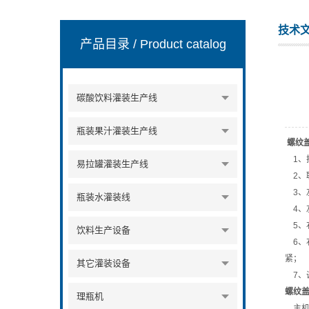
技术
产品目录
/ Product catalog
张家港市裕丰饮料机械有限公司
碳酸饮料灌装生产线
瓶装果汁灌装生产线
螺纹
1、
易拉罐灌装生产线
2、
3、
瓶装水灌装线
4、
5、
饮料生产设备
6、
紧；
其它灌装设备
7、
螺纹
理瓶机
主机