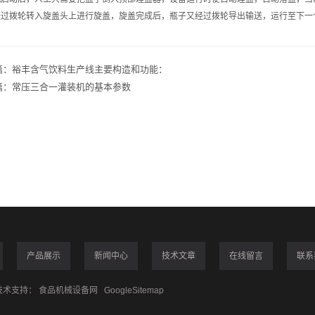
经过拨轮转入旋盖头上进行旋盖，旋盖完成后，瓶子又经过拨轮导出输送，运行至下
篇：
裕丰含气饮料生产线主要构造和功能：
篇：
常压三合一灌装机的基本参数
产品展示
新闻中心
技术文章
在线留言
联系
术支持：
食品机械设备网
GoogleSitemap