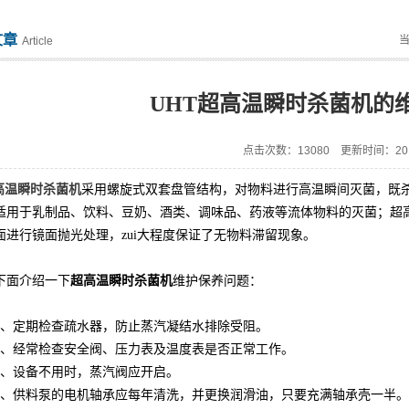
文章
Article
UHT超高温瞬时杀菌机的
点击次数：13080 更新时间：2015
高温瞬时杀菌机
采用螺旋式双套盘管结构，对物料进行高温瞬间灭菌，既
适用于乳制品、饮料、豆奶、酒类、调味品、药液等流体物料的灭菌；超
面进行镜面抛光处理，zui大程度保证了无物料滞留现象。
超高温瞬时
杀
菌机
面介绍一下
维护保养问题：
定期检查疏水器，防止蒸汽凝结水排除受阻。
经常检查安全阀、压力表及温度表是否正常工作。
设备不用时，蒸汽阀应开启。
供料泵的电机轴承应每年清洗，并更换润滑油，只要充满轴承壳一半。