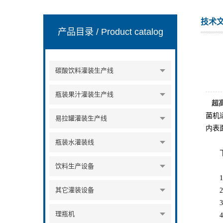
技术
产品目录
/ Product catalog
张家港市裕丰饮料机械有限公司
碳酸饮料灌装生产线
瓶装果汁灌装生产线
超
菌机
易拉罐灌装生产线
内表
瓶装水灌装线
下
饮料生产设备
1、
其它灌装设备
2、
3、
理瓶机
4、