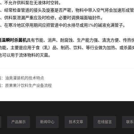
不允许供料泵在无液体时空转。
经常检查管道的接头及旋塞是否严密，物料中带入空气将会加速形成管
供料泵泄漏严重应及时检修，必要时调换端面轴封件。
在寒冷地区停用期间应把管道中的水排尽或用1%的碱液充满管子。
高温瞬时杀菌机
具有节能、消声、耐腐蚀、生产能力强、清洗方便、传热
功能，主要是应用于食（乳）品、制药、饮料、等行业做为加热、或杀菌
也可以用于流体物料的灭菌。
篇：
油类灌装机的技术特点
篇：
原果果汁饮料生产设备流程
产品展示
新闻中心
技术文章
在线留言
联系