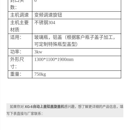
封口头
6
数：
主机调速
变频调速旋钮
主机主要
不锈钢304
材质
适用：
玻璃瓶，铝盖（根据客户瓶子盖子加工，
可定制特殊瓶型盖型）
功率：
3kw
外形尺
1300*
1100
*19
00
mm
寸：
重量：
75
0kg
如果你对
XG-6自动上盖铝盖旋盖机
感兴趣，想了解更详细的产品信息，填
写下表直接与厂家联系：