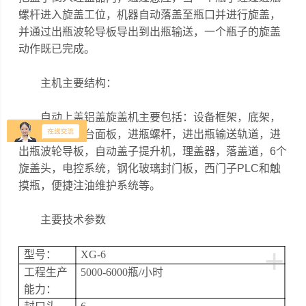
螺杆进入旋盖工位，机器自动落盖至瓶口并进行旋盖，
并通过出瓶波轮导板导出到出瓶输送，一个瓶子的旋盖
动作既已完成。
主机主要结构：
自动上盖铝盖旋盖机主要包括：设备框架，底架，
电机，主轴，台面板，进瓶螺杆，进出瓶输送轨道，进
出瓶波轮导板，自动盖子提升机，理盖器，落盖道，6个
旋盖头，电控系统，钢化玻璃封门板，西门子PLC和触
摸瓶，便捷注油维护系统等。
主要技术参数
+
型号：
XG-6
工程生产
5000-6
000
瓶
/
小时
能力：