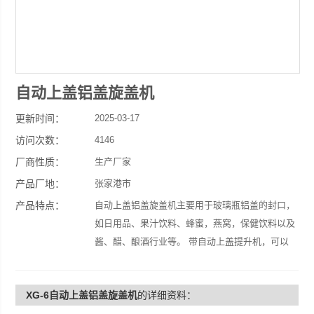
自动上盖铝盖旋盖机
更新时间：
2025-03-17
访问次数：
4146
厂商性质：
生产厂家
产品厂地：
张家港市
产品特点：
自动上盖铝盖旋盖机主要用于玻璃瓶铝盖的封口，
如日用品、果汁饮料、蜂蜜，燕窝，保健饮料以及
酱、醋、酿酒行业等。 带自动上盖提升机，可以
自动理盖，提升，下盖，旋盖，变频调速，旋盖美
观，高效节省人工。
XG-6自动上盖铝盖旋盖机
的详细资料：