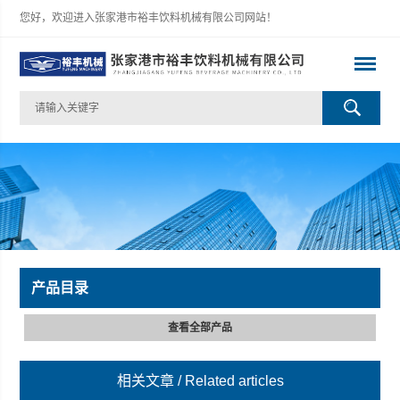
您好，欢迎进入张家港市裕丰饮料机械有限公司网站！
产品目录
查看全部产品
相关文章
/ Related articles