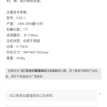
料厂等厂家的理想设备。
主要技术参数：
型号：FXZ-1
产量： 1000-2000罐/小时
封罐头数：1个
适用罐径：30-150mm
主机材质：优质不锈钢
功率：0.75KW
外形尺寸：900*800*1850mm
重量：450kg
如果你对
马口铁易拉罐灌装封口合体机
感兴趣，想了解更详细的产品信
息，填写下表直接与厂家联系：