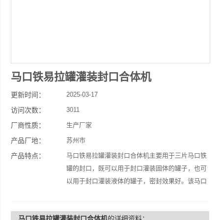
马口铁易拉罐灌装封口合体机
更新时间：
2025-03-17
访问次数：
3011
厂商性质：
生产厂家
产品厂地：
苏州市
产品特点：
马口铁易拉罐灌装封口合体机主要用于三片马口铁
罐的封口，既可以用于封口灌装固体的罐子，也可
以用于封口灌装液体的罐子，密封效果好。该马口
铁罐封口机具有有罐下盖，无罐不供应的功能，配
有罐无盖、无罐无盖、进出罐卡罐及其它故障的自
马口铁易拉罐灌装封口合体机
的详细资料：
动停机装置。