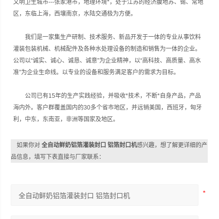
文明卫生城市---张家港市，地理环境*，处于江苏的经济腹地苏、锡、常地
区，东临上海，西壤南京，水陆交通极为方便。
我们是一家集生产研制、技术服务、新品开发于一体的专业从事饮料
灌装包装机械、机械配件及各种水处理设备的制造和销售为一体的企业。
公司以“诚实、诚心、诚恳、诚意”为企业精神，以“高科技、高质量、高水
准”为企业生命线。以专业的设备和服务满足客户的需求为目标。
公司已有15年的生产实践经验，并吸收*技术，不断*自身产品，产品
海内外。客户群覆盖国内的30多个省市地区，并远销美国，西班牙，匈牙
利，中东，东南亚，非洲等国家及地区。
如果你对
全自动鲜奶铝箔灌装封口 铝箔封口机
感兴趣，想了解更详细的产
品信息，填写下表直接与厂家联系：