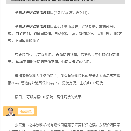
全自动鲜奶铝箔灌装封口
(乳制品灌装铝箔封口)：
全自动鲜奶铝箔灌装封口
本机主要由灌装，铝箔制盖，旋盖部分组
成。 PLC控制，触摸屏操作，自动化程度高，操作简便。 采用挂瓶口的方
式，不同容量的瓶子
只要瓶口*，均可以共用。 自动铝箔制膜，铝箔热封每个都单独可调
节。 这样不同批次铝箔厚薄不同，也可以很好的适用。
根据灌装物料为牛奶的特性，所有与物料接触的部分均为食品级不锈
钢304，管道内外通气保护焊，*， 清洗方便，主机含CIP清洗
接口， 可以对接CIP清洗，确保清洗的效果。
公司简介：
张家港市裕丰饮料机械有限公司座落于江苏长江之滨，东部沿海国家