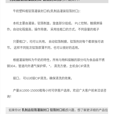
牛奶塑料瓶铝箔灌装封口机(乳制品灌装铝箔封口)：
本机主要由灌装，铝箔制盖，旋盖部分组成。 PLC控制，触摸屏操
作，自动化程度高，操作简便。 采用挂瓶口的方式，不同容量的瓶子
只要瓶口*，均可以共用。 自动铝箔制膜，铝箔热封每个都单独可调
节。 这样不同批次铝箔厚薄不同，也可以很好的适用。
根据灌装物料为牛奶的特性，所有与物料接触的部分均为食品级不锈
钢304，管道内外通气保护焊，*， 清洗方便，主机含CIP清洗
接口， 可以对接CIP清洗，确保清洗的效果。
产量从1000-15000瓶每小时可供客户选择，欢迎广大客户前来洽谈咨
询！
如果你对
乳制品铝箔灌装封口 铝箔封口机
感兴趣，想了解更详细的产品信