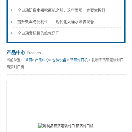
全自动矿泉水瓶吹瓶机之前，这些事项一定要掌握好
提升效率与便利性——现代化大桶水灌装设备
张家港市裕丰饮料机械有限公司
全自动套标机的维修窍门
产品中心
Products
当前位置：
首页
>
产品中心
>
包装设备
>
铝箔封口机
> 乳制品铝箔灌装封口
铝箔封口机