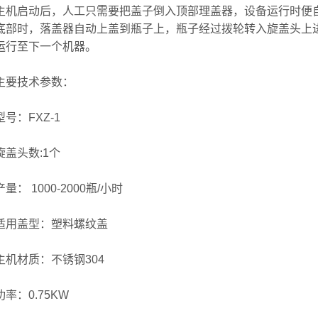
启动后，人工只需要把盖子倒入顶部理盖器，设备运行时便自
底部时，落盖器自动上盖到瓶子上，瓶子经过拨轮转入旋盖头上
运行至下一个机器。
要技术参数：
：FXZ-1
头数:1个
 1000-2000瓶/小时
盖型：塑料螺纹盖
材质：不锈钢304
：0.75KW