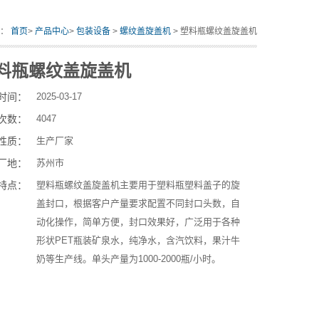
置：
首页
>
产品中心
>
包装设备
>
螺纹盖旋盖机
> 塑料瓶螺纹盖旋盖机
料瓶螺纹盖旋盖机
时间：
2025-03-17
次数：
4047
性质：
生产厂家
厂地：
苏州市
特点：
塑料瓶螺纹盖旋盖机主要用于塑料瓶塑料盖子的旋
盖封口，根据客户产量要求配置不同封口头数，自
动化操作，简单方便，封口效果好，广泛用于各种
形状PET瓶装矿泉水，纯净水，含汽饮料，果汁牛
奶等生产线。单头产量为1000-2000瓶/小时。