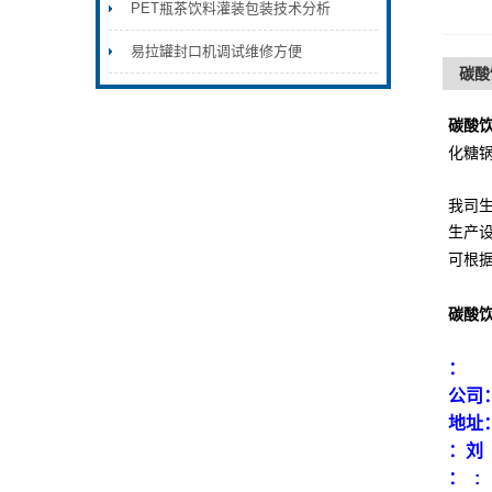
PET瓶茶饮料灌装包装技术分析
易拉罐封口机调试维修方便
碳酸
碳酸
化糖
我司
生产
可根
碳酸
：
公司
地址
：
：
: