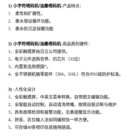
小字符喷码机/油墨喷码机
-产品特点：
1)
1.
柔性和扩展性。
2.
墨水增设循环功能。
3.
墨水防沉淀自醒功能
小字符喷码机/油墨喷码机
-
2)
高品质的硬件：
1
、全彩触摸屏由日立公司提供。
2
、电子元件选购世界、的芯片（32位）
3
、内置泵选用德国*。
4
、全不锈钢机箱零部件（304，316L）符合IP65级防护标准。
-
3)
人性化设计
1
、全彩触摸屏，中英文菜单转换，自带图文编辑功能。
2
、全智能自动控制，自动清洗喷嘴，故障自我诊断与维护
3
、具有故障检测和报警功能，无墨提醒显示功能。
4
、拼音、区位输入法如同编短信一样方便。
5
、可存储40条喷印信息随用随调。