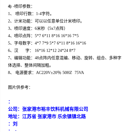
-
4)
喷印参数：
1
、 喷印行数：1-4字符。
2
、计米功能：可以以任意单位计米喷印。
3
、喷印速度：6米秒（5x7点阵）
4
、喷印点阵：5*7 6*11 8*16 16*16 7*5
5
、字母数字：4*7 7*9 5*7 6*11 8*16 16*16
6
、汉 字： 16*16 12*12 24*24 8*7
7
、编辑功能：48点阵内任意混编、移动、旋转、组合、多种字
体选择、整体间隔加粗。
8
、 电源要求：AC220V±20％ 50HZ 75VA
图片供参考：
：
公司：张家港市裕丰饮料机械有限公司
地址：江苏省 张家港市 乐余镇镇北路
：刘
：
: