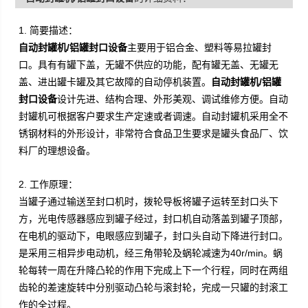
1. 简要描述：
自动封罐机/铝罐封口设备
主要用于铝合金、塑料等易拉罐封
口。具有有罐下盖，无罐不供应的功能，配有罐无盖、无罐无
盖、进出罐卡罐及其它故障的自动停机装置。
自动封罐机/铝罐
封口设备
设计先进、结构合理、外形美观、调试维修方便。自动
封罐机可根据客户要求生产定速或者调速。
自动封罐机采用
全不
锈钢材料的外形设计，非常符合食品卫生要求是罐头食品厂、饮
料厂的理想设备。
2. 工作原理：
当罐子通过输送至封口机时，拨轮导板将罐子运转至封口头下
方，光电传感器感应到罐子经过，封口机自动落盖到罐子顶部，
在电机的驱动下，电眼感应到罐子，封口头自动下降进行封口。
是采用三相异步电动机，经三角带轮及蜗轮减速为
40r/min
。蜗
轮每转一周在升降凸轮的作用下完成上下一个行程，同时在两组
齿轮的差速旋转中分别驱动凸轮与滚封轮，完成一只罐的封滚工
作的全过程。