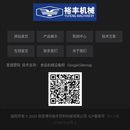
网站首页
产品展示
新闻中心
技术文章
在线留言
联系我们
关于我们
管理登陆
技术支持：
食品机械设备网
GoogleSitemap
版权所有 © 2026 张家港市裕丰饮料机械有限公司 ICP备案号:
苏ICP备
17067534号-2