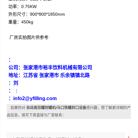
功率：0.75KW
外形尺寸：900*800*1850mm
重量：450kg
厂房实拍图片供参考:
：
公司：张家港市裕丰饮料机械有限公司
地址：江苏省 张家港市 乐余镇镇北路
：刘
： :
：info2@yfilling.com
如果你对
自动易拉罐封罐机/马口铁罐封口设备
感兴趣，想了解更详细的产
品信息，填写下表直接与厂家联系：