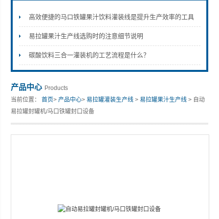
高效便捷的马口铁罐果汁饮料灌装线是提升生产效率的工具
易拉罐果汁生产线选购时的注意细节说明
张家港市裕丰饮料机械有限公司
碳酸饮料三合一灌装机的工艺流程是什么？
产品中心
Products
当前位置：
首页
>
产品中心
>
易拉罐灌装生产线
>
易拉罐果汁生产线
> 自动
易拉罐封罐机/马口铁罐封口设备