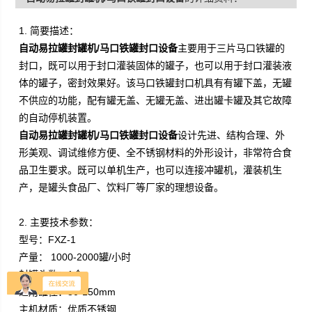
1. 简要描述：
自动易拉罐封罐机/马口铁罐封口设备
主要用于三片马口铁罐的
封口，既可以用于封口灌装固体的罐子，也可以用于封口灌装液
体的罐子，密封效果好。该马口铁罐封口机具有有罐下盖，无罐
不供应的功能，配有罐无盖、无罐无盖、进出罐卡罐及其它故障
的自动停机装置。
自动易拉罐封罐机/马口铁罐封口设备
设计先进、结构合理、外
形美观、调试维修方便、全不锈钢材料的外形设计，非常符合食
品卫生要求。
既可以单机生产，也可以连接冲罐机，灌装机生
产，是罐头食品厂、饮料厂等厂家的理想设备。
2. 主要技术参数：
型号：FXZ-1
产量： 1000-2000罐/小时
封罐头数：1个
适用罐径：30-150mm
主机材质：优质不锈钢