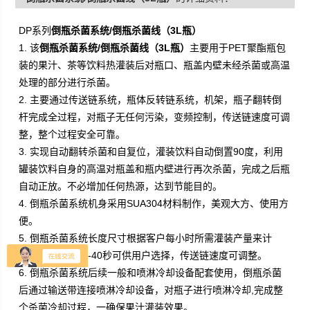
DP系列
倒瓶杀菌系统/倒瓶杀菌线（3L瓶）
1. 该
倒瓶杀菌系统/倒瓶杀菌线（3L瓶）
主要用于PET聚酯瓶包
装的果汁、茶等饮料热灌装后对瓶口、瓶盖内壁未经杀菌或高温
处理的部分进行杀菌。
2.
主要通过传送链系统，瓶体反转链系统，机架，瓶子翻转倒
杆完成全过程，对瓶子无任何污染，变频控制，传送链速度可调
整，整个过程安全可靠。
3.
实现自动翻转杀菌和自复位，灌装饮料自动倒置90度，利用
罐装饮料自身的高温对瓶盖和瓶内壁进行再次杀菌，完成之后瓶
自动正放。不必增加任何热源，达到节能目的。
4. 倒瓶杀菌系统机身采用SUA304材料制作，美观大方、使用方
便。
5. 倒瓶杀菌系统长度尺寸根据客户每小时所需灌装产量来计
算，杀菌时间15-40秒可供用户选择，传送链速度可调整。
6. 倒瓶杀菌系统后续一般和喷淋冷却设备配套使用，倒瓶杀菌
后通过输送带连接喷淋冷却设备，对瓶子进行喷淋冷却,完成整
个杀菌冷却过程，一确保果汁灌装效果。