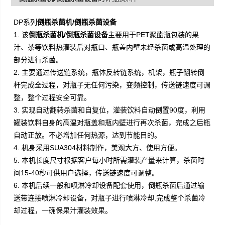
DP系列
倒瓶杀菌机/倒瓶杀菌设备
1. 该
倒瓶杀菌机/倒瓶杀菌设备
主要用于PET聚酯瓶包装的果
汁、茶等饮料热灌装后对瓶口、瓶盖内壁未经杀菌或高温处理的
部分进行杀菌。
2.
主要通过传送链系统，瓶体反转链系统，机架，瓶子翻转倒
杆完成全过程，对瓶子无任何污染，变频控制，传送链速度可调
整，整个过程安全可靠。
3.
实现自动翻转杀菌和自复位，灌装饮料自动倒置90度，利用
罐装饮料自身的高温对瓶盖和瓶内壁进行再次杀菌，完成之后瓶
自动正放。不必增加任何热源，达到节能目的。
4. 机身采用SUA304材料制作，美观大方、使用方便。
5. 本机长度尺寸根据客户每小时所需灌装产量来计算，杀菌时
间15-40秒可供用户选择，传送链速度可调整。
6. 本机后续一般和喷淋冷却设备配套使用，倒瓶杀菌后通过输
送带连接喷淋冷却设备，对瓶子进行喷淋冷却,完成整个杀菌冷
却过程，一确保果汁灌装效果。