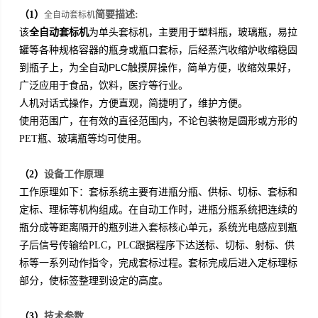
（1）
简要描述:
全自动套标机
该
全自动套标机
为单头套标机，主要用于塑料瓶，玻璃瓶，易拉
罐等各种规格容器的瓶身或瓶口套标，后经蒸汽收缩炉收缩稳固
到瓶子上，为全自动PLC触摸屏操作，简单方便，收缩效果好，
广泛应用于食品，饮料，医疗等行业。
人机对话式操作，方便直观，简捷明了，维护方便。
使用范围广，在有效的直径范围内，不论包装物是圆形或方形的
PET瓶、玻璃瓶等均可使用。
（2）
设备工作原理
工作原理如下：套标系统主要有进瓶分瓶、供标、切标、套标和
定标、理标等机构组成。在自动工作时，进瓶分瓶系统把连续的
瓶分成等距离隔开的瓶列进入套标核心单元，系统光电感应到瓶
子后信号传输给PLC，PLC跟据程序下达送标、切标、射标、供
标等一系列动作指令，完成套标过程。套标完成后进入定标理标
部分，使标签整理到设定的高度。
（3）
技术参数