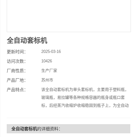
全自动套标机
更新时间：
2025-03-16
访问次数：
10426
厂商性质：
生产厂家
产品厂地：
苏州市
产品特点：
该全自动套标机为单头套标机，主要用于塑料瓶，
玻璃瓶，易拉罐等各种规格容器的瓶身或瓶口套
标，后经蒸汽收缩炉收缩稳固到瓶子上，为全自动
PLC触摸屏操作，简单方便，收缩效果好，广泛应
用于食品，饮料，医疗等行业。
全自动套标机
的详细资料：