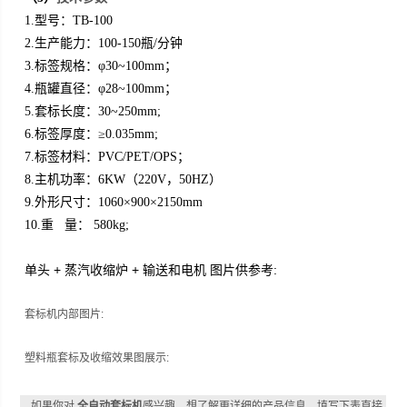
1.
型号：TB-100
2.
生产能力：100-150瓶/分钟
3.
标签规格：φ30~100mm；
4.
瓶罐直径：φ28~100mm；
5.
套标长度：30~250mm;
6.
标签厚度：≥0.035mm;
7.
标签材料：PVC/PET/OPS；
8.
主机功率：6KW（220V，50HZ）
9.
外形尺寸：1060×900×2150mm
10.
重 量： 580kg;
单头
+ 蒸汽收缩炉 + 输送和电机 图片供参考:
套标机内部图片:
塑料瓶套标及收缩效果图展示:
如果你对
全自动套标机
感兴趣，想了解更详细的产品信息，填写下表直接