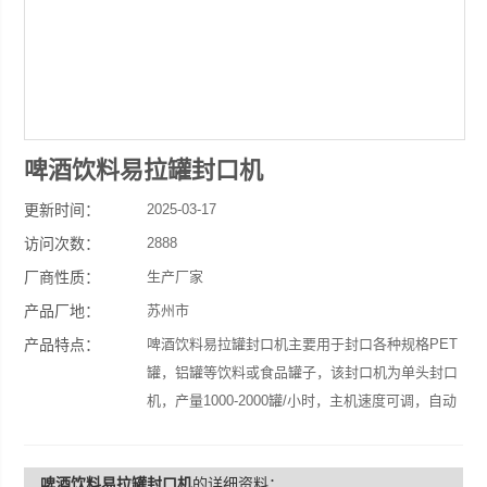
啤酒饮料易拉罐封口机
更新时间：
2025-03-17
访问次数：
2888
厂商性质：
生产厂家
产品厂地：
苏州市
产品特点：
啤酒饮料易拉罐封口机主要用于封口各种规格PET
罐，铝罐等饮料或食品罐子，该封口机为单头封口
机，产量1000-2000罐/小时，主机速度可调，自动
落盖，自动封口，性能稳定，封口效果好，不漏液
等。
啤酒饮料易拉罐封口机
的详细资料：