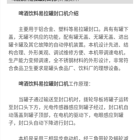
啤酒饮料易拉罐封口机
介绍
主要用于铝合金、塑料等易拉罐封口。具有有罐下
盖，无罐不供应的功能，配有罐无盖、无罐无盖、进出
罐卡罐及其它故障的自动停机装置。本机设计先进、结
构合理、外形美观、调试维修方便、本机带调速电机，
生产能力变频调速，全不锈钢材料的外形设计，非常符
合食品卫生要求是罐头食品厂、饮料厂的理想设备。
啤酒饮料易拉罐封口机
工作原理：
当罐子通过输送至封口机时，拨轮导板将罐子运转
至封口头下方，光电传感器感应到罐子经过，封口机自
动落盖到罐子顶部，在电机的驱动下，电眼感应到罐
子，封口头自动下降进行封口。
本机是采用三相异步电动机，经三角带轮及蜗轮减