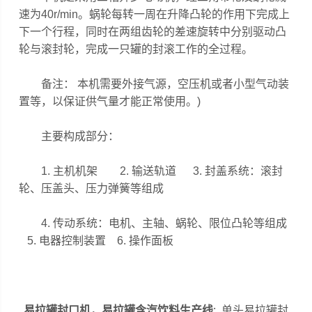
速为40r/min。蜗轮每转一周在升降凸轮的作用下完成上
下一个行程，同时在两组齿轮的差速旋转中分别驱动凸
轮与滚封轮，完成一只罐的封滚工作的全过程。
备注： 本机需要外接气源，空压机或者小型气动装
置等，以保证供气量才能正常使用。)
主要构成部分：
1. 主机机架 2. 输送轨道 3. 封盖系统：滚封
轮、压盖头、压力弹簧等组成
4. 传动系统：电机、主轴、蜗轮、限位凸轮等组成
5. 电器控制装置 6. 操作面板
易拉罐封口机，易拉罐含汽饮料生产线
: 单头易拉罐封