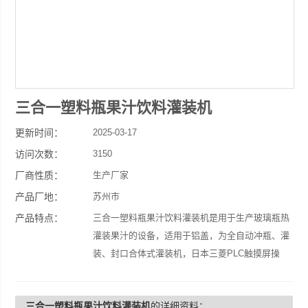
三合一塑料瓶果汁饮料灌装机
更新时间：
2025-03-17
访问次数：
3150
厂商性质：
生产厂家
产品厂地：
苏州市
产品特点：
三合一塑料瓶果汁饮料灌装机是用于生产玻璃瓶热
灌装果汁的设备，适用于铝盖，为全自动冲瓶、灌
装、封口合体式灌装机，日本三菱PLC触摸屏操
作；灌装精度准确，灌装性能稳定，是广大果汁厂
家的较好的选择。
三合一塑料瓶果汁饮料灌装机
的详细资料：
产量8000-10000瓶/小时