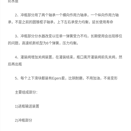
防水座
2、冲瓶部分用了两个轴承一个横向作用力轴承，一个纵向作用力轴
承，不是之前的圆锥棍子轴承，上下左右承受力均衡，延长使用寿命
3、冲瓶部分分水器改变以往单一弹簧受力不均，长期使用会出现移位
的问题，高速机新机型为6个弹簧，压力均衡。
4、灌装阀增加关阀装置，在灌装结束，瓶口离开灌装阀前先关阀，然
后再出瓶
5、每个上下滑块都装有Egers套，比铜耐磨，不用加油，不易变形
主要组成部分：
1)进瓶输送装置
2)冲瓶部分