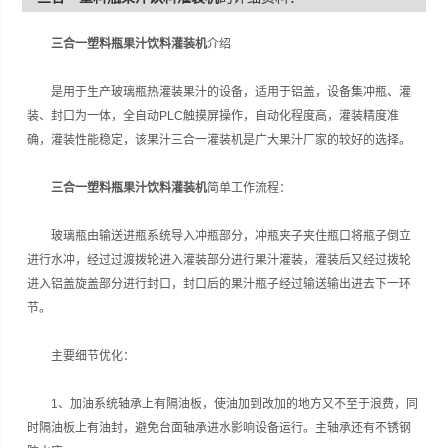
三合一塑料瓶果汁饮料灌装机
介绍
是用于生产玻璃瓶热灌装果汁的设备，适用于铝盖，设备集冲瓶、灌
装、封口为一体，全自动PLC触摸屏操作，自动化程度高，灌装精度准
确，灌装性能稳定，该果汁三合一灌装机是广大果汁厂家的较好的选择。
三合一塑料瓶果汁饮料灌装机
简单工作流程：
玻璃瓶由输送进瓶系统导入冲瓶部分，冲瓶夹子夹住瓶口将瓶子倒立
进行水冲，经过过渡拨轮进入灌装部分进行果汁灌装，灌装后又经过拨轮
进入铝盖旋盖部分进行封口，封口后的果汁瓶子经过输送输出进去下一环
节。
主要细节优化：
1、加油系统轴承上有隔油板，使油加到改加的地方又不至于浪费，同
时隔油板上有油封，避免台面轴承进水影响设备运行。主轴承还有不锈钢