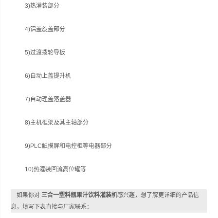
3)热灌装部分
4)铝盖旋盖部分
5)过渡拨轮导板
6)自动上盖提升机
7)自动理盖落盖器
8)主机框架及其主轴部分
9)PLC触摸屏和电控柜等电器部分
10)热灌装回流高位罐等
如果你对
三合一塑料瓶果汁饮料灌装机
感兴趣，想了解更详细的产品信
息，填写下表直接与厂家联系：