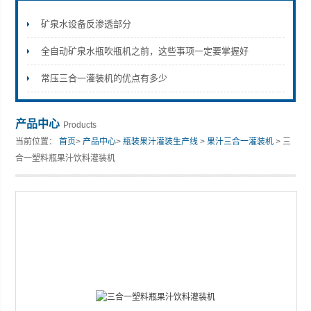
矿泉水设备反渗透部分
全自动矿泉水瓶吹瓶机之前，这些事项一定要掌握好
张家港市裕丰饮料机械有限公司
常压三合一灌装机的优点有多少
产品中心
Products
当前位置：
首页
>
产品中心
>
瓶装果汁灌装生产线
>
果汁三合一灌装机
> 三
合一塑料瓶果汁饮料灌装机