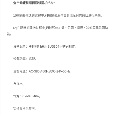
全自动塑料瓶倒瓶杀菌机
结构：
1)在倒瓶输送的过程中,利用罐装液体自身温度对内瓶口进行杀菌。
(2)在喷淋的输送过程中,通过预热加温丶杀菌丶降温丶冷却实现杀菌功
能。
设备配置：主体材料采用SUS304不锈钢制作。
设备功率：适配。
设备电源：AC-380V-50Hz/DC-24V-50Hz
自来水 ,
气源：0.4-0.6MPa。
实拍图片供参考: