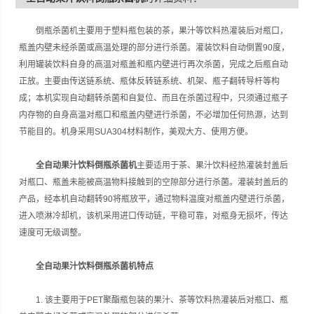
调整。
倒瓶杀菌机主要用于塑料瓶包装的茶，果汁等饮料热灌装后对瓶口，
瓶盖内壁未经杀菌或高温处理的部分进行杀菌。灌装饮料自动倒置90度，
利用罐装饮料自身的高温对瓶盖和瓶内壁进行再次杀菌，完成之后瓶自动
正放。主要由传送链系统、瓶体反转链系统、机架、瓶子翻转导杆等构
成；本机实现自动翻转杀菌和自复位、而且在杀菌过程中，只须通过瓶子
内存物的自身高温对瓶口和瓶盖内壁进行杀菌，不必增加任何热源，达到
节能目的。机身采用SUA304材料制作，美观大方、使用方便。
全自动果汁饮料倒瓶杀菌机
主要适用于茶、果汁饮料经热灌装封盖后
对瓶口、瓶盖未能被高温物料接触到的空隙部分进行杀菌。灌装封盖后的
产品，经本机自动翻转90将瓶放平，通过物料温度对瓶盖内壁进行杀菌，
进入喷淋冷却机，该机采用进口传动链，平稳可靠，对瓶身无损坏，传达
速度可无级调整。
全自动果汁饮料倒瓶杀菌机
特点
1. 该主要用于PET聚酯瓶包装的果汁、茶等饮料热灌装后对瓶口、瓶