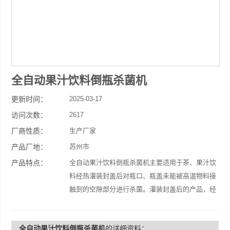
全自动果汁饮料倒瓶杀菌机
更新时间：
2025-03-17
访问次数：
2617
厂商性质：
生产厂家
产品厂地：
苏州市
产品特点：
全自动果汁饮料倒瓶杀菌机主要适用于茶、果汁饮
料经热灌装封盖后对瓶口、瓶盖未能被高温物料接
触到的空隙部分进行杀菌。灌装封盖后的产品，经
本机自动翻转90将瓶放平，通过物料温度对瓶盖
内壁进行杀菌，进入喷淋冷却机，该机采用进口传
全自动果汁饮料倒瓶杀菌机
的详细资料：
动链，平稳可靠，对瓶身无损坏，传达速度可无级