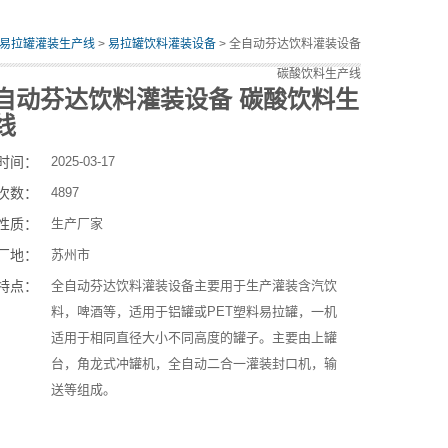
易拉罐灌装生产线
>
易拉罐饮料灌装设备
> 全自动芬达饮料灌装设备
碳酸饮料生产线
自动芬达饮料灌装设备 碳酸饮料生
线
时间：
2025-03-17
次数：
4897
性质：
生产厂家
厂地：
苏州市
特点：
全自动芬达饮料灌装设备主要用于生产灌装含汽饮
料，啤酒等，适用于铝罐或PET塑料易拉罐，一机
适用于相同直径大小不同高度的罐子。主要由上罐
台，角龙式冲罐机，全自动二合一灌装封口机，输
送等组成。