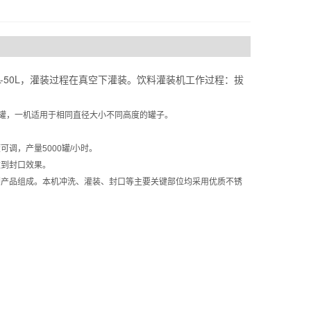
-50L，灌装过程在真空下灌装。饮料灌装机工作过程：拔
拉罐，一机适用于相同直径大小不同高度的罐子。
调，产量5000罐/小时。
达到封口效果。
系列产品组成。本机冲洗、灌装、封口等主要关键部位均采用优质不锈