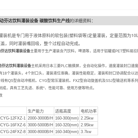
动芬达饮料灌装设备 碳酸饮料生产线
的详细资料：
装机是专门用于液体原料的软包装(塑料袋等)定量灌装，定量范围为10L
压盖，同时灌装嘴回吸，整个过程自动完成。
动芬达饮料灌装设备
主要用于生产灌装含汽饮料，啤酒等，适用于铝罐或PET塑料易
动芬达饮料灌装设备
主机采用日本三菱PLC触摸屏，全自动化操作，速度灌装封口速度可
有18个灌装头，4个封口头，灌装液位准确，灌装性能稳定，灌装和封口协调配合以
产线有QS型自动冲瓶机、CYG型常压灌装机、FXZ型自动旋盖机及SSJ型输送机等
制成，具有工艺先进、系统*、性能可靠、使用方便等特点。
数
生产能力
适瓶高度
电机功率
2CYG-12FXZ-1
2000-3000B/H
160-300(mm)
2.25kw
8CYG-16FXZ-6
3000-5000B/H
160-320(mm)
2.95kw
4CYG-24FXZ-8
3000-8000B/H
160-340(mm)
3.7kw