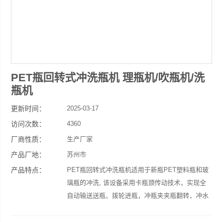
PET瓶回转式冲洗瓶机 理瓶机/吹瓶机/洗
瓶机
更新时间：
2025-03-17
访问次数：
4360
厂商性质：
生产厂家
产品厂地：
苏州市
产品特点：
PET瓶回转式冲洗瓶机适用于新瓶PET塑料瓶和玻
璃瓶的冲洗, 该设备采用卡瓶颈传动技术，实现全
自动输送送瓶、拨轮进瓶，冲瓶夹夹瓶翻转，冲水
工位冲瓶，自动出瓶等工序，自动化程度高；本机
采用电磁调速功能，速度可调。产量1000-2000瓶/