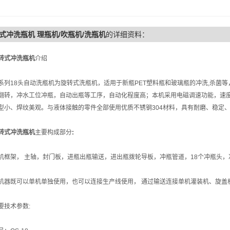
式冲洗瓶机 理瓶机/吹瓶机/洗瓶机
的详细资料：
转式冲洗瓶机
介绍
18头自动洗瓶机为旋转式洗瓶机，适用于新瓶PET塑料瓶和玻璃瓶的冲洗,杀菌等
翻转，冲水工位冲瓶，自动出瓶等工序，自动化程度高；本机采用电磁调速功能，速
型小、焊纹美观。与液体接触的零件全部使用优质不锈钢304材料，具有耐磨、稳定
转式冲洗瓶机
主要构成部分
:
架， 主轴，封门板，进瓶出瓶输送，进出瓶拨轮导板，冲瓶管道，18个冲瓶头，
既可以单机单独使用，也可以连接生产线使用， 通过输送连接单机灌装机、旋盖
技术参数: