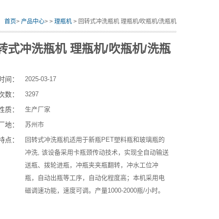
：
首页
>
产品中心
> >
理瓶机
> 回转式冲洗瓶机 理瓶机/吹瓶机/洗瓶机
转式冲洗瓶机 理瓶机/吹瓶机/洗瓶
时间：
2025-03-17
次数：
3297
性质：
生产厂家
厂地：
苏州市
特点：
回转式冲洗瓶机适用于新瓶PET塑料瓶和玻璃瓶的
冲洗, 该设备采用卡瓶颈传动技术，实现全自动输送
送瓶、拨轮进瓶，冲瓶夹夹瓶翻转，冲水工位冲
瓶，自动出瓶等工序，自动化程度高；本机采用电
磁调速功能，速度可调。产量1000-2000瓶/小时。