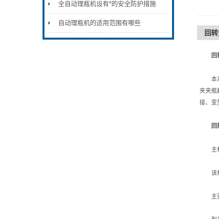
全自动理瓶机设有*的安全防护措施
自动理瓶机的适用范围有哪些
回转
回
本系列
夹夹瓶
接、变
回
主机框
该机器
主要