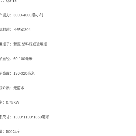
QS-18
力：3000-4000瓶/小时
质：不锈钢304
子：新瓶 塑料瓶或玻璃瓶
径：60-100毫米
度：130-320毫米
介质：无菌水
0.75KW
：1300*1100*1850毫米
500公斤