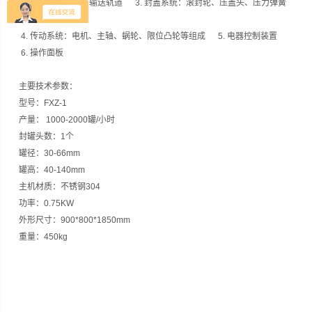
1.
主机机架 2
.
输送轨道
3.
封盖系统：滚封轮、压盖头、压力弹簧
等组成
4
.
传动系统：电机、主轴、蜗轮、限位凸轮等组成
5.
电器控制装置
6.
操作面板
主要技术参数：
型号：FXZ-1
产量： 1000-2000罐/小时
封罐头数：1个
罐径：30-66mm
罐高：40-140mm
主机材质：不锈钢304
功率：0.75KW
外形尺寸：900*800*1850mm
重量：450kg