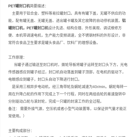
PET罐封口机
简要描述：
主要用于铝合金、塑料等易拉罐封口。具有有罐下盖，无罐不供应的功
能，配有罐无盖、无罐无盖、进出罐卡罐及其它故障的自动停机装置。
铝
罐封口机，
PET罐封口机
设计先进、结构合理、外形美观、调试维修方
便、本机带调速电机，生产能力变频调速，全不锈钢材料的外形设计，非
常符合食品卫生要求是罐头食品厂、饮料厂的理想设备。
工作原理：
当罐子通过输送至封口机时，拨轮导板将罐子运转至封口头下方，光电
传感器感应到罐子经过，封口机自动落盖到罐子顶部，在电机的驱动下，
电眼感应到罐子，封口头自动下降进行封口。
是采用三相异步电动机，经三角带轮及蜗轮减速为
40r/min
。蜗轮每转一
周在升降凸轮的作用下完成上下一个行程，同时在两组齿轮的差速旋转中
分别驱动凸轮与滚封轮，完成一只罐的封滚工作的全过程。
备注：
需要外接气源，空压机或者小型气动装置等，以保证供气量才能正
常使用。）
主要构成部分：