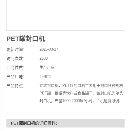
PET罐封口机
更新时间：
2025-03-17
访问次数：
2683
厂商性质：
生产厂家
产品厂地：
苏州市
产品特点：
铝罐封口机，PET罐封口机主要用于封口各种规格
PET罐，铝罐等饮料或食品罐子，该封口机为单头
封口机，产量1000-2000罐/小时，主机速度可调，
自动落盖，自动封口，性能稳定，封口效果好，不
漏液等。
PET罐封口机
的详细资料：