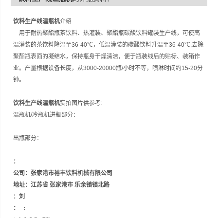
间约15-20分钟。
饮料生产线温瓶机
介绍
用于耐热聚酯瓶茶饮料、热灌装、聚酯瓶碳酸饮料罐装生产线，可使高
温灌装的茶饮料降温至36-40℃，低温灌装的碳酸饮料升温至36-40℃,去除
聚酯瓶表面的凝结水，保持瓶身干燥清洁，便于瓶装线后的贴标、装箱作
业。产量根据设备长度，从3000-20000瓶/小时不等，喷淋时间约15-20分
钟。
饮料生产线温瓶机
实拍图片供参考:
温瓶机/冷瓶机进瓶部分：
出瓶部分：
：
公司：张家港市裕丰饮料机械有限公司
地址：江苏省 张家港市 乐余镇镇北路
：刘
： :