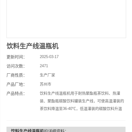
饮料生产线温瓶机
更新时间：
2025-03-17
访问次数：
2471
厂商性质：
生产厂家
产品厂地：
苏州市
产品特点：
饮料生产线温瓶机用于耐热聚酯瓶茶饮料、热灌
装、聚酯瓶碳酸饮料罐装生产线，可使高温灌装的
茶饮料降温至36-40℃，低温灌装的碳酸饮料升温
至36-40℃,去除聚酯瓶表面的凝结水，保持瓶身干
燥清洁，便于瓶装线后的贴标、装箱作业。产量根
饮料生产线温瓶机
的详细资料：
据设备长度，从3000-20000瓶/小时不等，喷淋时