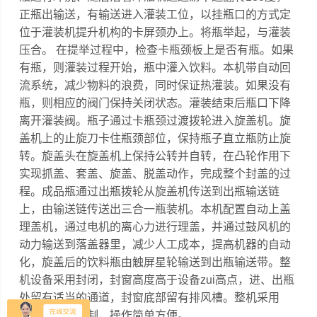
正瓶出输送，有输送进入灌装工位，以挂瓶口的方式定
位于灌装机提升机构的卡屏颈办上。将瓶举起，与灌装
压合。 在提举过程中，检查卡瓶颈板上是否有瓶。如果
有瓶，则灌装过程开始，瓶中灌入饮料。本机带自动回
流系统，减少物料的浪费，同时保证热灌装。如果没有
瓶，则相应的阀门保持关闭状态。灌装结束后瓶口下降
离开灌装阀。瓶子通过卡瓶颈过渡拨轮进入旋盖机。旋
盖机上的止旋刀卡住瓶颈部位，保持瓶子直立瓶防止旋
转。旋盖头在旋盖机上保持公转并自转，在凸轮作用下
实现抓盖、套盖、旋盖、脱盖动作，完成整个封盖的过
程。成品瓶通过出瓶拨轮从旋盖机传送到出瓶输送链
上，由输送链传送出三合一瓶装机。本机配置自动上盖
理盖机，通过电机的离心力进行理盖，并通过鼓风机的
动力输送到落盖器里，减少人工成本，提高机器的自动
化，旋盖后的饮料瓶由触屏星轮输送到出瓶输送带。整
机设备采用封闭，封窗高度高于设备zui高点，进、出瓶
处留有适当的通道，封窗底部留有排风槽。整机采用
PLC触摸屏控制，操作简单方便。