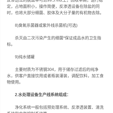
反渗透法的脱盐率可达99.5%以上，回收率高，运行稳
定，占地面积小，操作简便，反渗透设备在除盐的同
时，也将大部分细菌、胶体及大分子量的有机物去除。
8)臭氧杀菌器或紫外线杀菌机(可选)
杀灭由二次污染产生的细菌*保证成品水的卫生指
标。
9)纯水储罐
主要材质为不锈钢304，用于储存过滤后的纯净
水，供客户直接饮用或者瓶装灌装，调配饮料，加工食
物使用。
2.
水处理设备生产线
系统组成：
净化系统
一
般包括预处理系统、反渗透装置、清洗