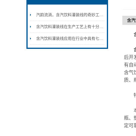
汽韵流淌，含汽饮料灌装线的奇妙工艺之旅
含汽
含汽饮料灌装线在生产工艺上有十分杰出表现
含汽饮料灌装线应用在行业中具有七大特点
后开
有自
含气
质、
特
本机
瓶、
定可